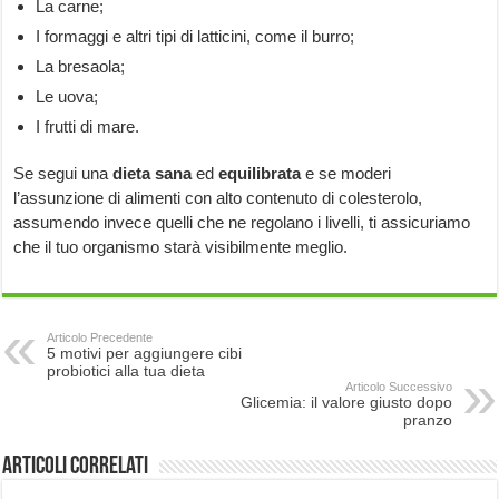
La carne;
I formaggi e altri tipi di latticini, come il burro;
La bresaola;
Le uova;
I frutti di mare.
Se segui una
dieta sana
ed
equilibrata
e se moderi
l’assunzione di alimenti con alto contenuto di colesterolo,
assumendo invece quelli che ne regolano i livelli, ti assicuriamo
che il tuo organismo starà visibilmente meglio.
Articolo Precedente
5 motivi per aggiungere cibi
probiotici alla tua dieta
Articolo Successivo
Glicemia: il valore giusto dopo
pranzo
Articoli correlati