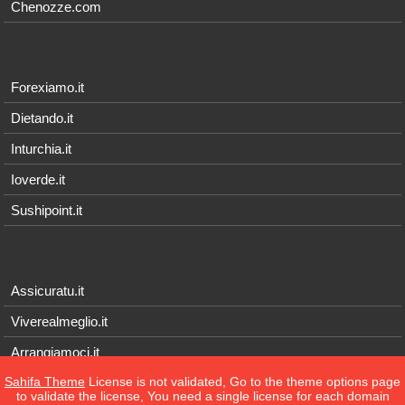
Chenozze.com
Forexiamo.it
Dietando.it
Inturchia.it
Ioverde.it
Sushipoint.it
Assicuratu.it
Viverealmeglio.it
Arrangiamoci.it
Sahifa Theme
License is not validated, Go to the theme options page
Tecnichef.it
to validate the license, You need a single license for each domain