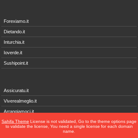
Forexiamo.it
Dietando.it
Inturchia.it
Ioverde.it
Sushipoint.it
Assicuratu.it
Viverealmeglio.it
Arrangiamoci.it
Sahifa Theme
License is not validated, Go to the theme options page
Tecnichef.it
to validate the license, You need a single license for each domain
name.