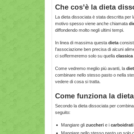
Che cos’è la dieta diss
La dieta dissociata è stata descritta per 
motivo spesso viene anche chiamata
di
diffondendo molto negli ultimi tempi.
In linea di massima questa
dieta
consiste
l’associazione ben precisa di alcuni alime
ci soffermeremo solo su quella
classica
Come vedremo meglio più avanti, la
die
combinare nello stesso pasto o nella stes
vedere di cosa si tratta.
Come funziona la dieta
Secondo la dieta dissociata per combinare 
seguito:
Mangiare gli
zuccheri
e i
carboidrat
Mangiare nello stesso pasto un solo c