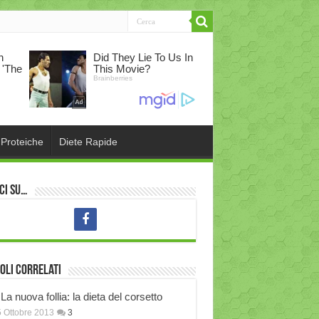
 Proteiche
Diete Rapide
ci su…
oli correlati
La nuova follia: la dieta del corsetto
 Ottobre 2013
3