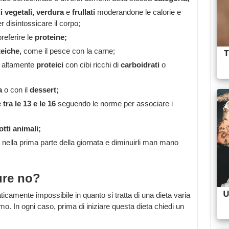
di vegetali, verdura
e
frullati
moderandone le calorie e
er disintossicare il corpo;
referire le
proteine;
teiche,
come il pesce con la carne;
i altamente
proteici
con cibi ricchi di
carboidrati
o
a
o con il
dessert;
e
tra le 13 e le 16
seguendo le norme per associare i
tti animali;
nella prima parte della giornata e diminuirli man mano
ure no?
ticamente impossibile in quanto si tratta di una dieta varia
mo. In ogni caso, prima di iniziare questa dieta chiedi un