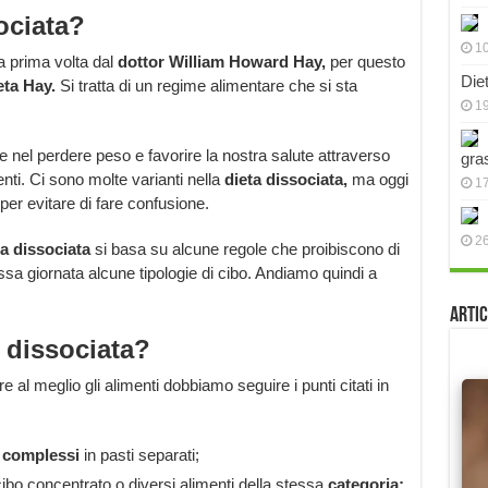
ociata?
10
la prima volta dal
dottor William Howard Hay,
per questo
Die
eta Hay.
Si tratta di un regime alimentare che si sta
19
 nel perdere peso e favorire la nostra salute attraverso
gra
nti. Ci sono molte varianti nella
dieta dissociata,
ma oggi
17
per evitare di fare confusione.
2
ta dissociata
si basa su alcune regole che proibiscono di
sa giornata alcune tipologie di cibo. Andiamo quindi a
Artic
 dissociata?
al meglio gli alimenti dobbiamo seguire i punti citati in
i complessi
in pasti separati;
ibo concentrato o diversi alimenti della stessa
categoria;