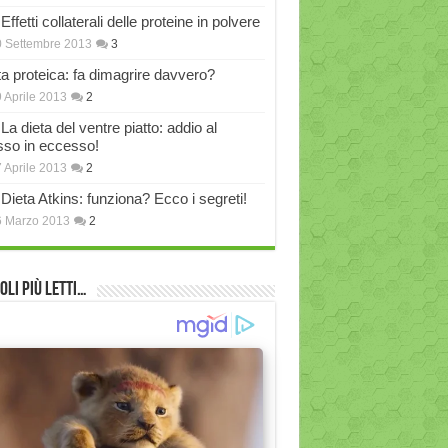
Effetti collaterali delle proteine in polvere
 Settembre 2013
3
ta proteica: fa dimagrire davvero?
 Aprile 2013
2
La dieta del ventre piatto: addio al
sso in eccesso!
 Aprile 2013
2
Dieta Atkins: funziona? Ecco i segreti!
6 Marzo 2013
2
oli più Letti…