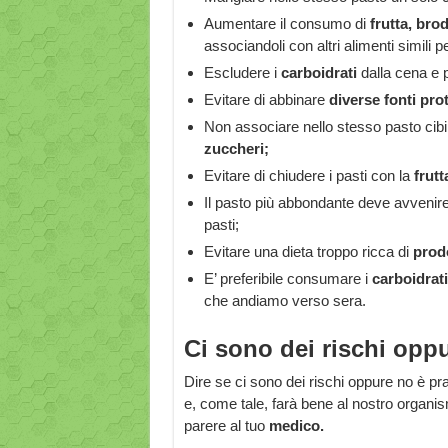
Aumentare il consumo di
frutta, bro
associandoli con altri alimenti simili p
Escludere i
carboidrati
dalla cena e p
Evitare di abbinare
diverse fonti pro
Non associare nello stesso pasto cib
zuccheri;
Evitare di chiudere i pasti con la
frutt
Il pasto più abbondante deve avvenir
pasti;
Evitare una dieta troppo ricca di
prodo
E’ preferibile consumare i
carboidrati
che andiamo verso sera.
Ci sono dei rischi opp
Dire se ci sono dei rischi oppure no è pra
e, come tale, farà bene al nostro organis
parere al tuo
medico.