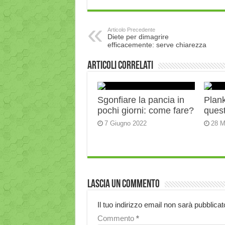
Articolo Precedente
Diete per dimagrire
efficacemente: serve chiarezza
Articoli correlati
Sgonfiare la pancia in
Plank:
pochi giorni: come fare?
quest
7 Giugno 2022
28 M
Lascia un commento
Il tuo indirizzo email non sarà pubblicat
Commento
*