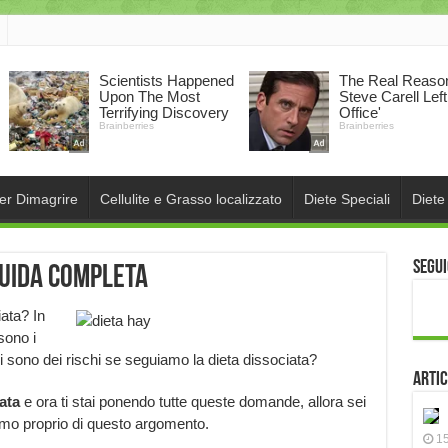
per Dimagrire
Cellulite e Grasso localizzato
Diete Speciali
Diete
Segui
guida completa
iata? In
sono i
Ci sono dei rischi se seguiamo la dieta dissociata?
Artic
ata
e ora ti stai ponendo tutte queste domande, allora sei
emo proprio di questo argomento.
15