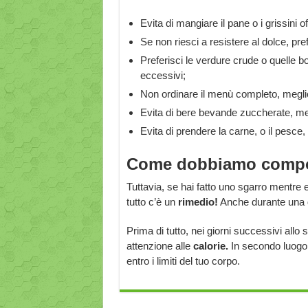
Evita di mangiare il pane o i grissini of
Se non riesci a resistere al dolce, prefe
Preferisci le verdure crude o quelle b
eccessivi;
Non ordinare il menù completo, meglio
Evita di bere bevande zuccherate, megl
Evita di prendere la carne, o il pesce, ro
Come dobbiamo comport
Tuttavia, se hai fatto uno sgarro mentre e
tutto c’è un
rimedio!
Anche durante una di
Prima di tutto, nei giorni successivi allo 
attenzione alle
calorie.
In secondo luogo 
entro i limiti del tuo corpo.