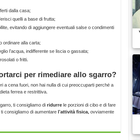
ferti dalla casa;
risci quelli a base di frutta;
ollite, evitando di aggiungere eventuali salse o condimenti
 ordinare alla carta;
io l’acqua, indifferente se liscia o gassata;
solati o fritti.
arci per rimediare allo sgarro?
ri a cena fuori, non hai nulla di cui preoccuparti perché a
eta ferrea e restrittiva.
sgarro, ti consigliamo di
ridurre
le porzioni di cibo e di fare
ti consigliamo di aumentare
l’attività fisica,
ovviamente