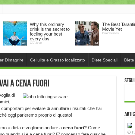
per Dimagrire
Cellulite e Grasso localizzato
Diete Speciali
Diete
Segui
vai a cena fuori
oglia di
amici,
omportarti per evitare di annullare i risultati che hai
Artic
rché oggi parleremo proprio di questo!
mo a dieta e vogliamo andare a
cena fuori?
Come
15
nno quando si è a cena fuori? E’ concesso fare qualche