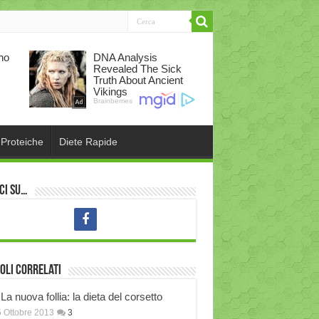
 Proteiche
Diete Rapide
ci su…
oli correlati
La nuova follia: la dieta del corsetto
 Ottobre 2013
3