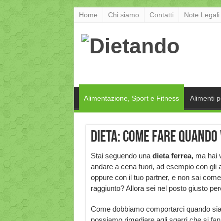
Home
Chi siamo
Contatti
Note Legali
Alimentazione, Sport e Fitness
Alimenti 
Dieta: come fare quando 
Stai seguendo una
dieta ferrea,
ma hai v
andare a cena fuori, ad esempio con gli 
oppure con il tuo partner, e non sai come c
raggiunto? Allora sei nel posto giusto pe
Come dobbiamo comportarci quando sia
possiamo rimediare agli sgarri che si fa