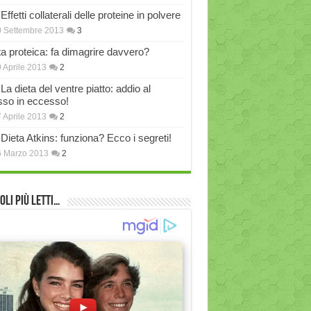
Effetti collaterali delle proteine in polvere
 Settembre 2013
3
ta proteica: fa dimagrire davvero?
 Aprile 2013
2
La dieta del ventre piatto: addio al
sso in eccesso!
 Aprile 2013
2
Dieta Atkins: funziona? Ecco i segreti!
6 Marzo 2013
2
oli più Letti…