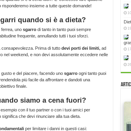
colo risponderemo insieme a tutte queste domande!
10
garri quando si è a dieta?
Die
19
 ferrea, uno
sgarro
di tanto in tanto puoi sempre
itudine frequente, annullando tutti i tuoi sforzi.
gra
ta consapevolezza. Prima di tutto
devi porti dei limiti,
ad
17
rro nel weekend, e non devi assolutamente eccedere nelle
2
l gusto e del piacere, facendo uno
sgarro
ogni tanto puoi
 rendendola più facile da affrontare e dandoti una
Artic
biettivo finale.
ando siamo a cena fuori?
esempio con il tuo partner o con i tuoi amici per
ignifica che devi rinunciare alla tua dieta.
fondamentali
per limitare i danni in questi casi: