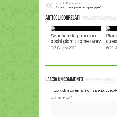
Articolo Precedente
Cosa mangiare in spiaggia?
Articoli correlati
Sgonfiare la pancia in
Plank:
pochi giorni: come fare?
quest
7 Giugno 2022
28 M
Lascia un commento
Il tuo indirizzo email non sarà pubblicat
Commento
*