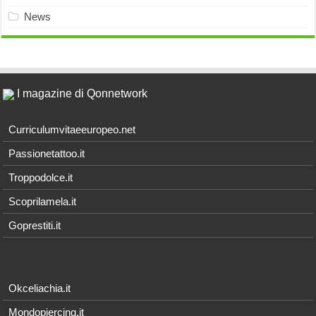
News
I magazine di Qonnetwork
Curriculumvitaeeuropeo.net
Passionetattoo.it
Troppodolce.it
Scoprilamela.it
Goprestiti.it
Okceliachia.it
Mondopiercing.it