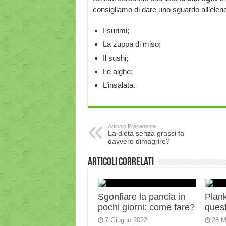
consigliamo di dare uno sguardo all’elenc
I surimi;
La zuppa di miso;
Il sushi;
Le alghe;
L’insalata.
Articolo Precedente
La dieta senza grassi fa
davvero dimagrire?
Articoli correlati
Sgonfiare la pancia in
Plank:
pochi giorni: come fare?
quest
7 Giugno 2022
28 M