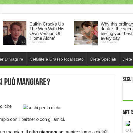
per Dimagrire
Cellulite e Grasso localizzato
Diete Speciali
Diete
Segui
si può mangiare?
ci che
Artic
pio con il partner o con gli amici.
15
iamo mangiare
il cibo giapponese
mentre siamo a dieta?