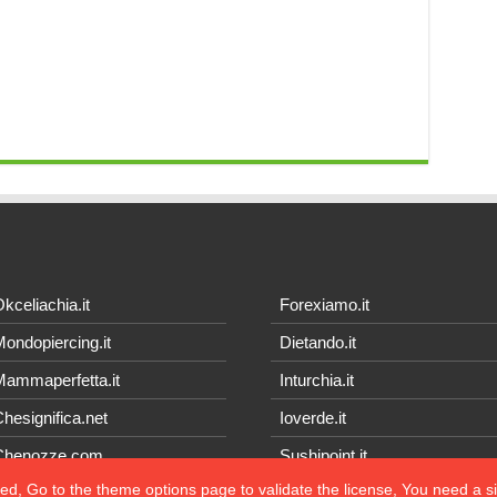
kceliachia.it
Forexiamo.it
ondopiercing.it
Dietando.it
ammaperfetta.it
Inturchia.it
hesignifica.net
Ioverde.it
Chenozze.com
Sushipoint.it
ted, Go to the theme options page to validate the license, You need a 