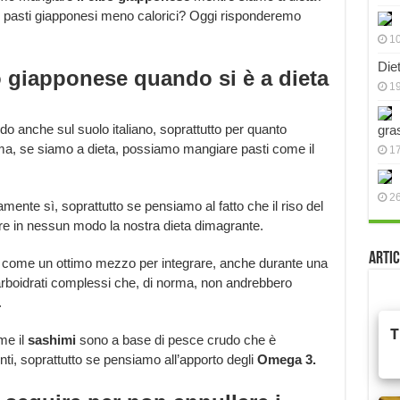
 pasti giapponesi meno calorici? Oggi risponderemo
10
Die
o giapponese quando si è a dieta
19
 anche sul suolo italiano, soprattutto per quanto
gra
, ma, se siamo a dieta, possiamo mangiare pasti come il
17
2
ente sì, soprattutto se pensiamo al fatto che il riso del
e in nessun modo la nostra dieta dimagrante.
Artic
o come un ottimo mezzo per integrare, anche durante una
 carboidrati complessi che, di norma, non andrebbero
.
me il
sashimi
sono a base di pesce crudo che è
nti, soprattutto se pensiamo all’apporto degli
Omega 3.