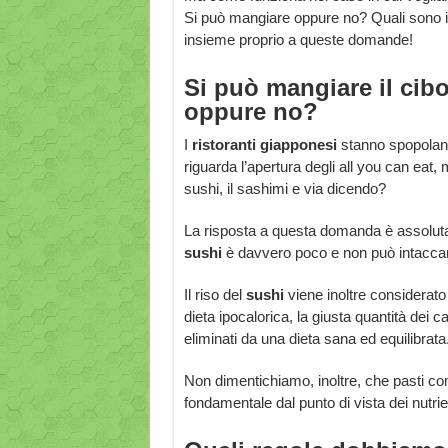
Si può mangiare oppure no? Quali sono i
insieme proprio a queste domande!
Si può mangiare il cib
oppure no?
I
ristoranti giapponesi
stanno spopolando
riguarda l’apertura degli all you can eat
sushi, il sashimi e via dicendo?
La risposta a questa domanda è assolutam
sushi
è davvero poco e non può intaccar
Il riso del
sushi
viene inoltre considerat
dieta ipocalorica, la giusta quantità dei
eliminati da una dieta sana ed equilibrata
Non dimentichiamo, inoltre, che pasti co
fondamentale dal punto di vista dei nutrie