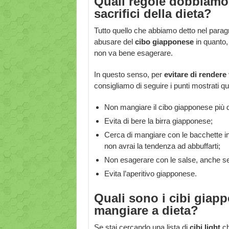
Quali regole dobbiamo 
sacrifici della dieta?
Tutto quello che abbiamo detto nel parag
abusare del
cibo giapponese
in quanto,
non va bene esagerare.
In questo senso, per
evitare di rendere 
consigliamo di seguire i punti mostrati qui
Non mangiare il cibo giapponese più d
Evita di bere la birra giapponese;
Cerca di mangiare con le bacchette in 
non avrai la tendenza ad abbuffarti;
Non esagerare con le salse, anche se
Evita l’aperitivo giapponese.
Quali sono i cibi giap
mangiare a dieta?
Se stai cercando una lista di
cibi light
ch