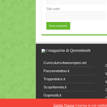
Sito web
I magazine di Qonnetwork
Curriculumvitaeeuropeo.net
O
Passionetattoo.it
M
Troppodolce.it
M
Scoprilamela.it
C
Goprestiti.it
Sahifa Theme
License is not valida