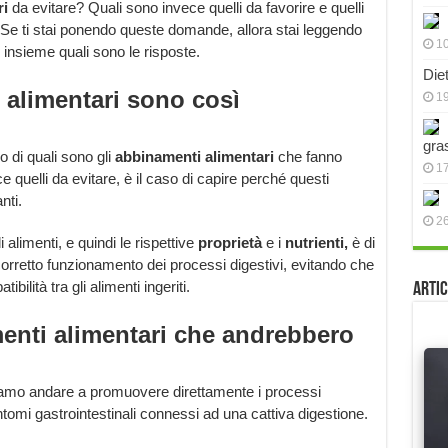
ri
da evitare? Quali sono invece quelli da favorire e quelli
o? Se ti stai ponendo queste domande, allora stai leggendo
10
 insieme quali sono le risposte.
Die
 alimentari sono così
19
gra
o di quali sono gli
abbinamenti alimentari
che fanno
17
e quelli da evitare, è il caso di capire perché questi
nti.
2
alimenti, e quindi le rispettive
proprietà
e i
nutrienti,
è di
orretto funzionamento dei processi digestivi, evitando che
bilità tra gli alimenti ingeriti.
Artic
enti alimentari che andrebbero
amo andare a promuovere direttamente i processi
ntomi gastrointestinali connessi ad una cattiva digestione.