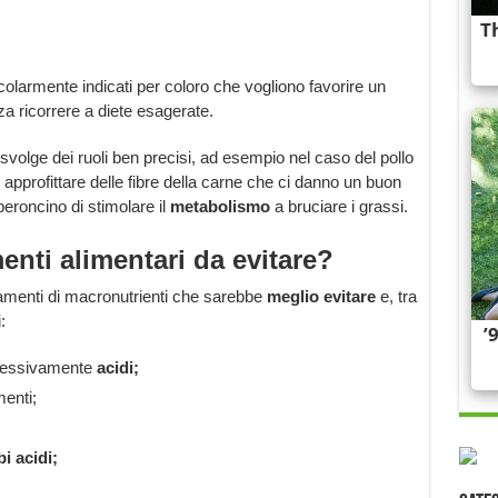
.
olarmente indicati per coloro che vogliono favorire un
a ricorrere a diete esagerate.
volge dei ruoli ben precisi, ad esempio nel caso del pollo
pprofittare delle fibre della carne che ci danno un buon
eroncino di stimolare il
metabolismo
a bruciare i grassi.
enti alimentari da evitare?
amenti di macronutrienti che sarebbe
meglio evitare
e, tra
:
ccessivamente
acidi;
menti;
bi acidi;