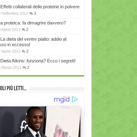
Effetti collaterali delle proteine in polvere
 Settembre 2013
3
ta proteica: fa dimagrire davvero?
 Aprile 2013
2
La dieta del ventre piatto: addio al
sso in eccesso!
 Aprile 2013
2
Dieta Atkins: funziona? Ecco i segreti!
6 Marzo 2013
2
oli più Letti…