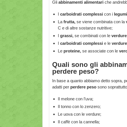
Gli
abbinamenti alimentari
che andreb
I
carboidrati complessi
con i
legumi
La
frutta,
se viene combinata con la
C e di altre sostanze nutritive;
I
grassi,
se combinati con le
verdure
I
carboidrati complessi
e le
verdure
Le
proteine,
se associate con le
ver
Quali sono gli abbinam
perdere peso?
In base a quanto abbiamo detto sopra, p
adatti per
perdere peso
sono soprattutto 
Il melone con l’uva;
Il tonno con lo zenzero;
Le uova con le verdure;
Il caffè con la cannella;