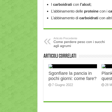
I
carboidrati
con
l’alcol;
L’abbinamento delle
proteine
con i
ca
L’abbinamento di
carboidrati
con altr
Articolo Precedente
Come perdere peso con i succhi
agli agrumi
Articoli correlati
Sgonfiare la pancia in
Plank:
pochi giorni: come fare?
quest
7 Giugno 2022
28 M