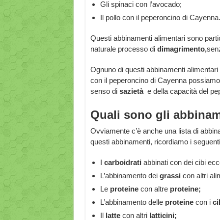
Gli spinaci con l’avocado;
Il pollo con il peperoncino di Cayenna
Questi abbinamenti alimentari sono partic
naturale processo di
dimagrimento,
senz
Ognuno di questi abbinamenti alimentari s
con il peperoncino di Cayenna possiamo a
senso di
sazietà
e della capacità del pep
Quali sono gli abbinam
Ovviamente c’è anche una lista di abbin
questi abbinamenti, ricordiamo i seguenti
I
carboidrati
abbinati con dei cibi e
L’abbinamento dei
grassi
con altri ali
Le
proteine
con altre
proteine;
L’abbinamento delle
proteine
con i
ci
Il
latte
con altri
latticini;