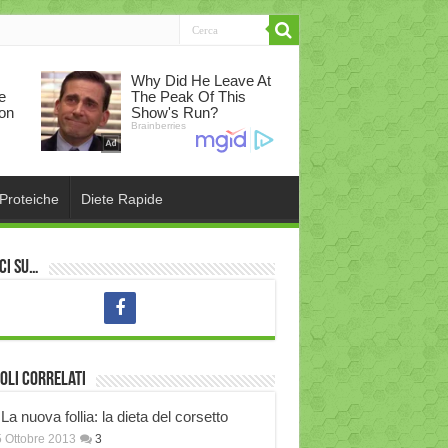
 Proteiche
Diete Rapide
ci su…
oli correlati
La nuova follia: la dieta del corsetto
 Ottobre 2013
3