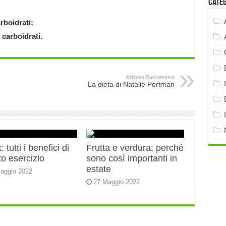
Cate
rboidrati;
i
carboidrati.
Articolo Successivo
La dieta di Natalie Portman
 tutti i benefici di
Frutta e verdura: perché
o esercizio
sono così importanti in
estate
aggio 2022
27 Maggio 2022