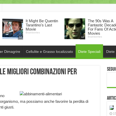
per Dimagrire
Cellulite e Grasso localizzato
Diete Speciali
Diete
Segui
le migliori combinazioni per
uno
Artic
o organismo, ma possiamo anche favorire la perdita di
i giusti.
15