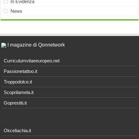
In Evidenza
News
I magazine di Qonnetwork
Curriculumvitaeeuropeo.net
Passionetattoo.it
Troppodolce.it
Scoprilamela.it
Goprestiti.it
Okceliachia.it