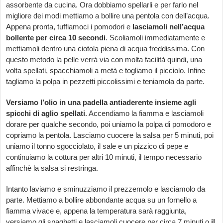
assorbente da cucina. Ora dobbiamo spellarli e per farlo nel
migliore dei modi mettiamo a bollire una pentola con dell’acqua.
Appena pronta, tuffiamoci i pomodori e
lasciamoli nell’acqua
bollente per circa 10 secondi
. Scoliamoli immediatamente e
mettiamoli dentro una ciotola piena di acqua freddissima. Con
questo metodo la pelle verrà via con molta facilità quindi, una
volta spellati, spacchiamoli a metà e togliamo il picciolo. Infine
tagliamo la polpa in pezzetti piccolissimi e teniamola da parte.
Versiamo l’olio in una padella antiaderente insieme agli
spicchi di aglio spellati
. Accendiamo la fiamma e lasciamoli
dorare per qualche secondo, poi uniamo la polpa di pomodoro e
copriamo la pentola. Lasciamo cuocere la salsa per 5 minuti, poi
uniamo il tonno sgocciolato, il sale e un pizzico di pepe e
continuiamo la cottura per altri 10 minuti, il tempo necessario
affinchè la salsa si restringa.
Intanto laviamo e sminuzziamo il prezzemolo e lasciamolo da
parte. Mettiamo a bollire abbondante acqua su un fornello a
fiamma vivace e, appena la temperatura sarà raggiunta,
versiamo gli spaghetti e lasciamoli cuocere per circa 7 minuti o
il