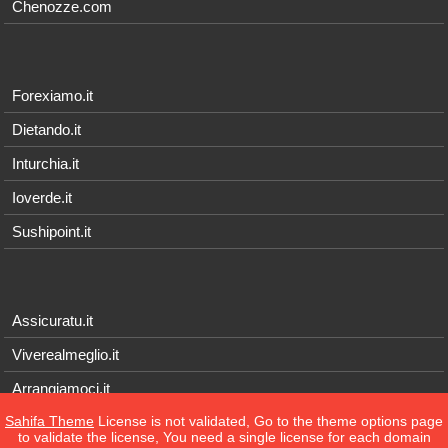
Chenozze.com
Forexiamo.it
Dietando.it
Inturchia.it
Ioverde.it
Sushipoint.it
Assicuratu.it
Viverealmeglio.it
Arrangiamoci.it
Sahifa Theme
License is not validated, Go to the theme options page
Tecnichef.it
to validate the license, You need a single license for each domain