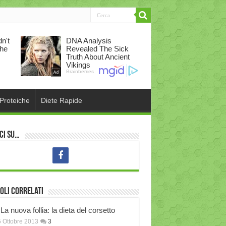
 Proteiche
Diete Rapide
ci su…
oli correlati
La nuova follia: la dieta del corsetto
 Ottobre 2013
3