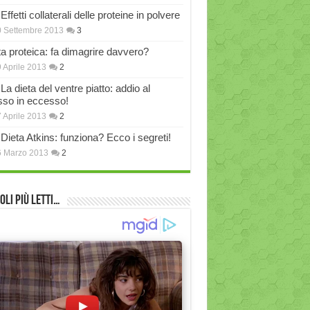
Effetti collaterali delle proteine in polvere
 Settembre 2013
3
ta proteica: fa dimagrire davvero?
 Aprile 2013
2
La dieta del ventre piatto: addio al
sso in eccesso!
 Aprile 2013
2
Dieta Atkins: funziona? Ecco i segreti!
6 Marzo 2013
2
oli più Letti…