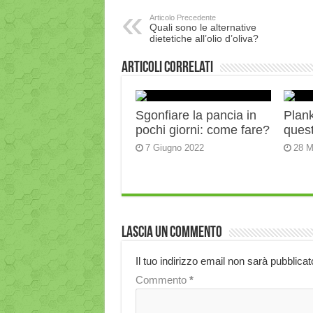
Articolo Precedente
Quali sono le alternative
dietetiche all’olio d’oliva?
Articoli correlati
Sgonfiare la pancia in
Plank:
pochi giorni: come fare?
quest
7 Giugno 2022
28 M
Lascia un commento
Il tuo indirizzo email non sarà pubblicat
Commento
*