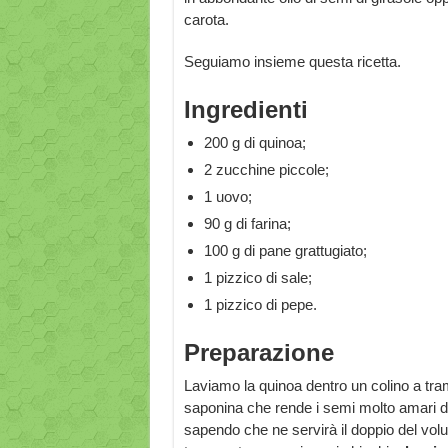
carota.
Seguiamo insieme questa ricetta.
Ingredienti
200 g di quinoa;
2 zucchine piccole;
1 uovo;
90 g di farina;
100 g di pane grattugiato;
1 pizzico di sale;
1 pizzico di pepe.
Preparazione
Laviamo la quinoa dentro un colino a tram
saponina che rende i semi molto amari do
sapendo che ne servirà il doppio del volu