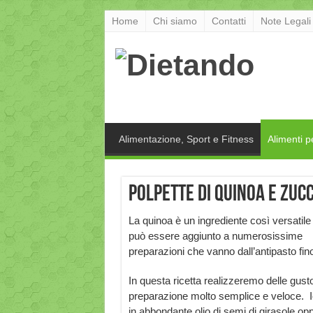
Home
Chi siamo
Contatti
Note Legali
Alimentazione, Sport e Fitness
Alimenti p
Polpette di quinoa e zucc
La quinoa è un ingrediente così versatile
può essere aggiunto a numerosissime
preparazioni che vanno dall’antipasto fino
In questa ricetta realizzeremo delle gus
preparazione molto semplice e veloce. Io
in abbondante olio di semi di girasole op