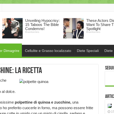
er Dimagrire
Cellulite e Grasso localizzato
Diete Speciali
Diete
Segui
hine: la ricetta
 che
 al dolce.
Artic
tosissime
polpettine di quinoa e zucchine,
una
 ho preferito cuocerle in forno, ma possono essere fritte
15
pure cotte in umido con un misto di cipolla, sedano e