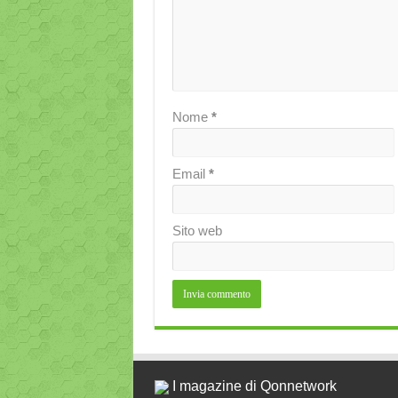
Nome
*
Email
*
Sito web
I magazine di Qonnetwork