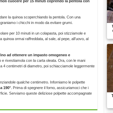
moli cuocere per 15 minuti coprendo la pentola con
are la quinoa scoperchiando la pentola. Con una
sgraniamo i chicchi in modo da evitare grumi.
lare per 10 minuti in un colapasta, poi stizziamole e
 quinoa ormai raffreddata, al sale, al pepe, all’uovo, al
fino ad ottenere un impasto omogeneo e
 e rivestiamola con la carta oleata. Ora, con le mani
rca 4 centimetri di diametro, poi schiacciamole leggermente
anziandole qualche centimetro. Inforniamo le polpette
 a 190°
. Prima di spegnere il forno, assicuriamoci che i
erficie. Serviamo queste deliziose polpette accompagnate