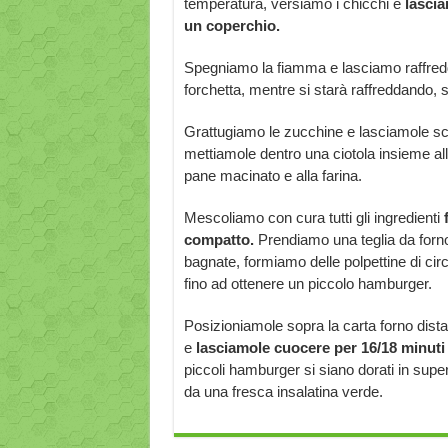
temperatura, versiamo i chicchi e
lascia
un coperchio.
Spegniamo la fiamma e lasciamo raffredd
forchetta, mentre si starà raffreddando, 
Grattugiamo le zucchine e lasciamole sco
mettiamole dentro una ciotola insieme alla
pane macinato e alla farina.
Mescoliamo con cura tutti gli ingredienti
compatto.
Prendiamo una teglia da forno
bagnate, formiamo delle polpettine di ci
fino ad ottenere un piccolo hamburger.
Posizioniamole sopra la carta forno dist
e
lasciamole cuocere per 16/18 minuti
piccoli hamburger si siano dorati in sup
da una fresca insalatina verde.