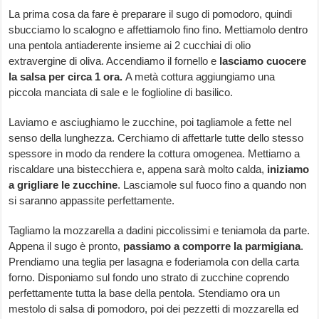
La prima cosa da fare è preparare il sugo di pomodoro, quindi
sbucciamo lo scalogno e affettiamolo fino fino. Mettiamolo dentro
una pentola antiaderente insieme ai 2 cucchiai di olio
extravergine di oliva. Accendiamo il fornello e
lasciamo cuocere
la salsa per circa 1 ora.
A metà cottura aggiungiamo una
piccola manciata di sale e le foglioline di basilico.
Laviamo e asciughiamo le zucchine, poi tagliamole a fette nel
senso della lunghezza. Cerchiamo di affettarle tutte dello stesso
spessore in modo da rendere la cottura omogenea. Mettiamo a
riscaldare una bistecchiera e, appena sarà molto calda,
iniziamo
a grigliare le zucchine
. Lasciamole sul fuoco fino a quando non
si saranno appassite perfettamente.
Tagliamo la mozzarella a dadini piccolissimi e teniamola da parte.
Appena il sugo è pronto,
passiamo a comporre la parmigiana
.
Prendiamo una teglia per lasagna e foderiamola con della carta
forno. Disponiamo sul fondo uno strato di zucchine coprendo
perfettamente tutta la base della pentola. Stendiamo ora un
mestolo di salsa di pomodoro, poi dei pezzetti di mozzarella ed