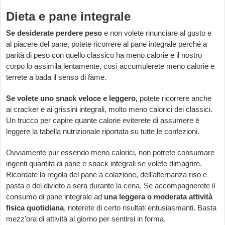
Dieta e pane integrale
Se desiderate perdere peso
e non volete rinunciare al gusto e
al piacere del pane, potete ricorrere al pane integrale perché a
parità di peso con quello classico ha meno calorie e il nostro
corpo lo assimila lentamente, così accumulerete meno calorie e
terrete a bada il senso di fame.
Se volete uno snack veloce e leggero,
potete ricorrere anche
ai cracker e ai grissini integrali, molto meno calorici dei classici.
Un trucco per capire quante calorie eviterete di assumere è
leggere la tabella nutrizionale riportata su tutte le confezioni.
Ovviamente pur essendo meno calorici, non potrete consumare
ingenti quantità di pane e snack integrali se volete dimagrire.
Ricordate la regola del pane a colazione, dell’alternanza riso e
pasta e del divieto a sera durante la cena. Se accompagnerete il
consumo di pane integrale ad
una
leggera o moderata attività
fisica quotidiana
, noterete di certo risultati entusiasmanti. Basta
mezz’ora di attività al giorno per sentirsi in forma.