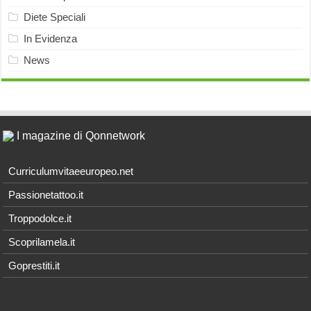
Diete Speciali
In Evidenza
News
I magazine di Qonnetwork
Curriculumvitaeeuropeo.net
Passionetattoo.it
Troppodolce.it
Scoprilamela.it
Goprestiti.it