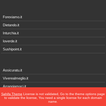
Forexiamo.it
Dietando.it
Inturchia.it
Ioverde.it
Sushipoint.it
Assicuratu.it
Viverealmeglio.it
Arrangiamoci.it
Sahifa Theme
License is not validated, Go to the theme options page
Tecnichef.it
to validate the license, You need a single license for each domain
name.