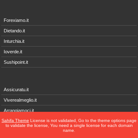
Forexiamo.it
Dietando.it
Inturchia.it
Ioverde.it
Sushipoint.it
Assicuratu.it
Viverealmeglio.it
Arrangiamoci.it
Sahifa Theme
License is not validated, Go to the theme options page
Tecnichef.it
to validate the license, You need a single license for each domain
name.