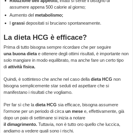
Riduzione dell’appetito,
infatti si sente il bisogno di
assumere appena 500 calorie al giorno;
Aumento del
metabolismo;
I
grassi
depositati si bruciano spontaneamente.
La dieta HCG è efficace?
Prima di tutto bisogna sempre ricordare che per seguire
una
buona dieta
e ottenere degli ottimi risultati, è importante non
solo mangiare in modo equilibrato, ma anche fare un certo tipo
di
attività fisica.
Quindi, è sottinteso che anche nel caso della
dieta HCG
non
bisogna semplicemente star seduti ed aspettare che si
manifestano i risultati che vogliamo.
Per far sì che la
dieta HCG
sia efficace, bisogna assumere
l’ormone per un periodo di circa
un mese
e, effettivamente, già
dopo un paio di settimane si inizia a notare
il
dimagrimento.
Tuttavia, non è tutto oro quello che luccica,
andiamo a vedere quali sono i rischi.