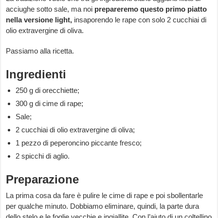
acciughe sotto sale, ma noi
prepareremo questo primo piatto
nella versione light,
insaporendo le rape con solo 2 cucchiai di
olio extravergine di oliva.
Passiamo alla ricetta.
Ingredienti
250 g di orecchiette;
300 g di cime di rape;
Sale;
2 cucchiai di olio extravergine di oliva;
1 pezzo di peperoncino piccante fresco;
2 spicchi di aglio.
Preparazione
La prima cosa da fare è pulire le cime di rape e poi sbollentarle
per qualche minuto. Dobbiamo eliminare, quindi, la parte dura
dello stelo e le foglie vecchie e ingiallite. Con l’aiuto di un coltellino