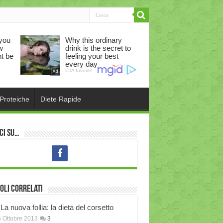
 Proteiche
Diete Rapide
ci su…
oli correlati
La nuova follia: la dieta del corsetto
 Ottobre 2013
3