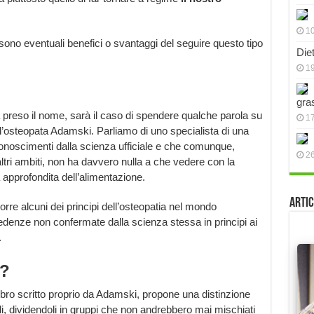
10
no eventuali benefici o svantaggi del seguire questo tipo
Die
19
gra
a preso il nome, sarà il caso di spendere qualche parola su
17
l’osteopata Adamski. Parliamo di uno specialista di una
conoscimenti dalla scienza ufficiale e che comunque,
2
altri ambiti, non ha davvero nulla a che vedere con la
approfondita dell’alimentazione.
Artic
rre alcuni dei principi dell’osteopatia nel mondo
edenze non confermate dalla scienza stessa in principi ai
.
a?
ibro scritto proprio da Adamski, propone una distinzione
idi, dividendoli in gruppi che non andrebbero mai mischiati