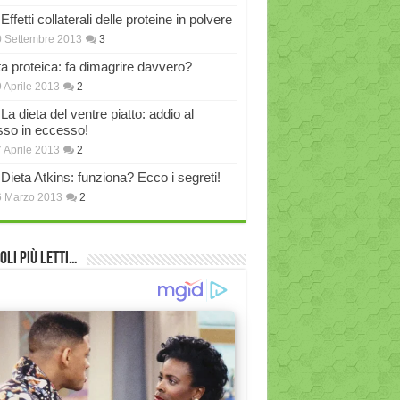
Effetti collaterali delle proteine in polvere
 Settembre 2013
3
ta proteica: fa dimagrire davvero?
 Aprile 2013
2
La dieta del ventre piatto: addio al
sso in eccesso!
 Aprile 2013
2
Dieta Atkins: funziona? Ecco i segreti!
6 Marzo 2013
2
oli più Letti…