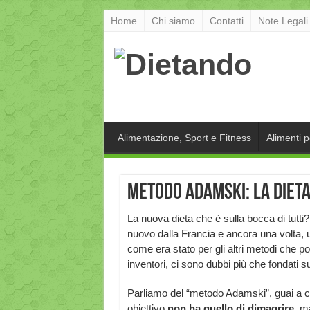
Home
Chi siamo
Contatti
Note Legali
Alimentazione, Sport e Fitness
Alimenti 
Metodo Adamski: la diet
La nuova dieta che è sulla bocca di tutti?
nuovo dalla Francia e ancora una volta, 
come era stato per gli altri metodi che p
inventori, ci sono dubbi più che fondati su
Parliamo del “metodo Adamski”, guai a c
obiettivo
non ha quello di dimagrire
, m