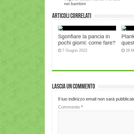
nei bambini
Articoli correlati
Sgonfiare la pancia in
Plank:
pochi giorni: come fare?
quest
7 Giugno 2022
28 M
Lascia un commento
Il tuo indirizzo email non sarà pubblicat
Commento
*