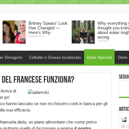
per Dimagrire
Cellulite e Grasso localizzato
Diete Speciali
Diete
Segui
a del francese funziona?
 Arriva di
un po’
oco hanno lasciato se non ricchissimi conti in banca per gli
Artic
lla sua efficacia.
hiamarla dieta, un piano alimentare che come primo
15
a piuttosto quello di far tornare a regime
il nostro