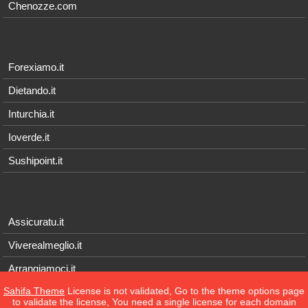
Chenozze.com
Forexiamo.it
Dietando.it
Inturchia.it
Ioverde.it
Sushipoint.it
Assicuratu.it
Viverealmeglio.it
Arrangiamoci.it
Sahifa Theme
License is not validated, Go to the theme options page
Tecnichef.it
to validate the license, You need a single license for each domain