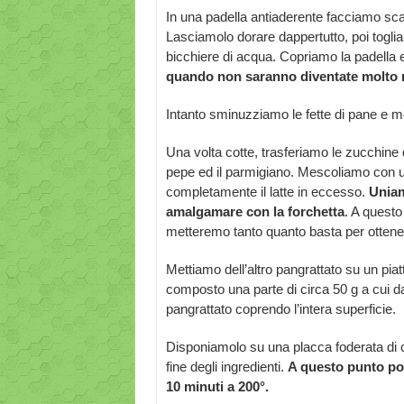
In una padella antiaderente facciamo scald
Lasciamolo dorare dappertutto, poi togli
bicchiere di acqua. Copriamo la padella 
quando non saranno diventate molto
Intanto sminuzziamo le fette di pane e me
Una volta cotte, trasferiamo le zucchine 
pepe ed il parmigiano. Mescoliamo con un
completamente il latte in eccesso.
Uniam
amalgamare con la forchetta
. A questo
metteremo tanto quanto basta per otten
Mettiamo dell’altro pangrattato su un pia
composto una parte di circa 50 g a cui 
pangrattato coprendo l’intera superficie.
Disponiamolo su una placca foderata di 
fine degli ingredienti.
A questo punto poss
10 minuti a 200°.