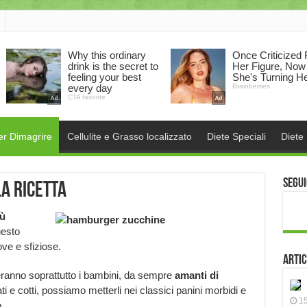
er Dimagrire
Cellulite e Grasso localizzato
Diete Speciali
Diete
Segui
a ricetta
iù
uesto
ve e sfiziose.
Artic
eranno soprattutto i bambini, da sempre
amanti di
i e cotti, possiamo metterli nei classici panini morbidi e
15
.