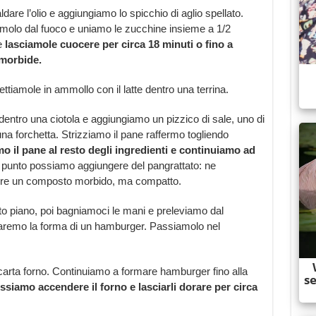
are l’olio e aggiungiamo lo spicchio di aglio spellato.
amolo dal fuoco e uniamo le zucchine insieme a 1/2
e
lasciamole cuocere per circa 18 minuti o fino a
 morbide.
ttiamole in ammollo con il latte dentro una terrina.
dentro una ciotola e aggiungiamo un pizzico di sale, uno di
a forchetta. Strizziamo il pane raffermo togliendo
o il pane al resto degli ingredienti e continuiamo ad
 punto possiamo aggiungere del pangrattato: ne
ere un composto morbido, ma compatto.
tto piano, poi bagniamoci le mani e preleviamo dal
daremo la forma di un hamburger. Passiamolo nel
carta forno. Continuiamo a formare hamburger fino alla
iamo accendere il forno e lasciarli dorare per circa