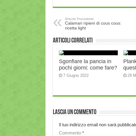
Articolo Precedente
Calamari ripieni di cous cous:
ricetta light
Articoli correlati
Sgonfiare la pancia in
Plank:
pochi giorni: come fare?
quest
7 Giugno 2022
28 M
Lascia un commento
Il tuo indirizzo email non sarà pubblicat
Commento
*