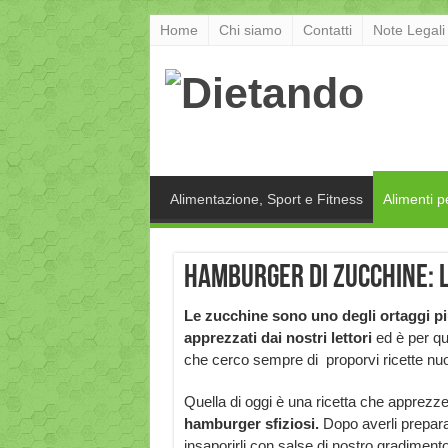
Home
Chi siamo
Contatti
Note Legali
Alimentazione, Sport e Fitness
Alimenti p
Hamburger di zucchine: l
Le zucchine sono uno degli ortaggi p
apprezzati dai nostri lettori
ed è per q
che cerco sempre di proporvi ricette nuo
Quella di oggi è una ricetta che apprezz
hamburger sfiziosi.
Dopo averli preparat
insaporirli con salse di nostro gradimento