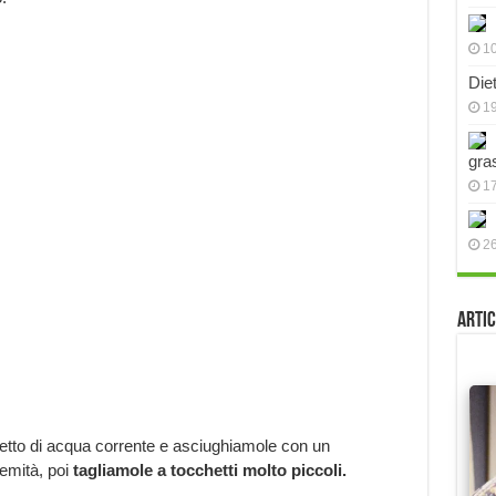
10
Die
19
gra
17
2
;
Artic
etto di acqua corrente e asciughiamole con un
emità, poi
tagliamole a tocchetti molto piccoli.