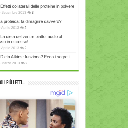
Effetti collaterali delle proteine in polvere
 Settembre 2013
3
ta proteica: fa dimagrire davvero?
 Aprile 2013
2
La dieta del ventre piatto: addio al
sso in eccesso!
 Aprile 2013
2
Dieta Atkins: funziona? Ecco i segreti!
6 Marzo 2013
2
oli più Letti…