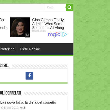
 Proteiche
Diete Rapide
ci su…
oli correlati
La nuova follia: la dieta del corsetto
 Ottobre 2013
3