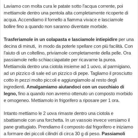
Laviamo con molta cura le patate sotto l’acqua corrente, poi
mettiamole dentro una pentola alta completamente ricoperte di
acqua. Accendiamo il fornello a fiamma vivace e lasciamole
bollire fino a quando non saranno diventate morbide.
Trasferiamole in un colapasta e lasciamole intiepidire
per una
decina di minuti, in modo da poterle spellare con più facilità. Con
l’aiuto di un coltellino, priviamole completamente della pelle. Ora
passiamole nello schiacciapatate per ricavarne la purea.
Mettiamola dentro una ciotola insieme ad 1 uovo, al parmigiano,
ad un pizzico di sale ed un pizzico di pepe. Tagliamo il prosciutto
cotto in pezzi molto piccoli e aggiungiamolo al resto degli
ingredienti.
Amalgamiamo aiutandoci con un cucchiaio di
legno,
fino a quando non avremo ottenuto un composto morbido
e omogeneo. Mettiamolo in frigorifero a riposare per 1 ora.
Intanto mettiamo le 2 uova rimaste dentro una ciotola e
sbattiamole con una forchetta. In un vassoio invece versiamo il
pane grattugiato. Prendiamo il composto dal frigorifero e iniziamo
a formare dei piccoli cilindri di circa 30 g di peso.
Passiamoli