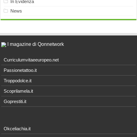
In Evidenza
News
I magazine di Qonnetwork
Curriculumvitaeeuropeo.net
Passionetattoo.it
Troppodolce.it
Scoprilamela.it
Goprestiti.it
Okceliachia.it