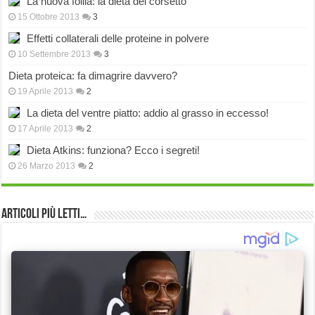
La nuova follia: la dieta del corsetto
15 Ottobre 2013
3
Effetti collaterali delle proteine in polvere
10 Settembre 2013
3
Dieta proteica: fa dimagrire davvero?
19 Aprile 2013
2
La dieta del ventre piatto: addio al grasso in eccesso!
17 Aprile 2013
2
Dieta Atkins: funziona? Ecco i segreti!
26 Marzo 2013
2
Articoli più Letti…