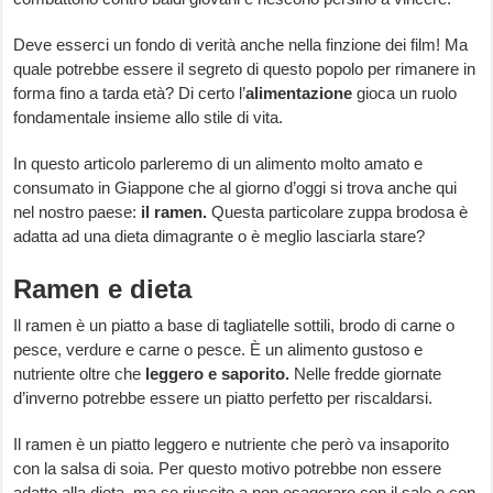
Deve esserci un fondo di verità anche nella finzione dei film! Ma
quale potrebbe essere il segreto di questo popolo per rimanere in
forma fino a tarda età? Di certo l’
alimentazione
gioca un ruolo
fondamentale insieme allo stile di vita.
In questo articolo parleremo di un alimento molto amato e
consumato in Giappone che al giorno d’oggi si trova anche qui
nel nostro paese:
il ramen.
Questa particolare zuppa brodosa è
adatta ad una dieta dimagrante o è meglio lasciarla stare?
Ramen e dieta
Il ramen è un piatto a base di tagliatelle sottili, brodo di carne o
pesce, verdure e carne o pesce. È un alimento gustoso e
nutriente oltre che
leggero e saporito.
Nelle fredde giornate
d’inverno potrebbe essere un piatto perfetto per riscaldarsi.
Il ramen è un piatto leggero e nutriente che però va insaporito
con la salsa di soia. Per questo motivo potrebbe non essere
adatto alla dieta, ma se riuscite a non esagerare con il sale e con