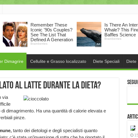
er Dimagrire
Cellulite e Grasso localizzato
Diete Speciali
Diete
Segui
lato al latte durante la dieta?
n via
ficile
co di dimagrimento. Ha una quantità di calorie elevata e
Artic
erbiali pinze.
omune,
tanto dei dietologi e degli specialisti quanto
15
: c’è stata un’inversione di rotta che ha riportato il