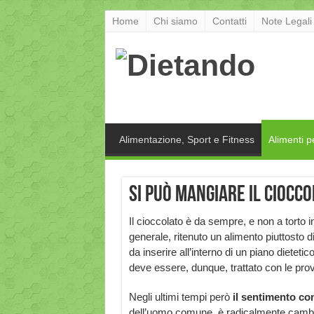
Home
Chi siamo
Contatti
Note Legali
Alimentazione, Sport e Fitness
Alimenti p
Si può mangiare il ciocco
Il cioccolato è da sempre, e non a torto i
generale, ritenuto un alimento piuttosto dif
da inserire all’interno di un piano dieteti
deve essere, dunque, trattato con le prov
Negli ultimi tempi però
il sentimento c
dell’uomo comune, è radicalmente cambiato