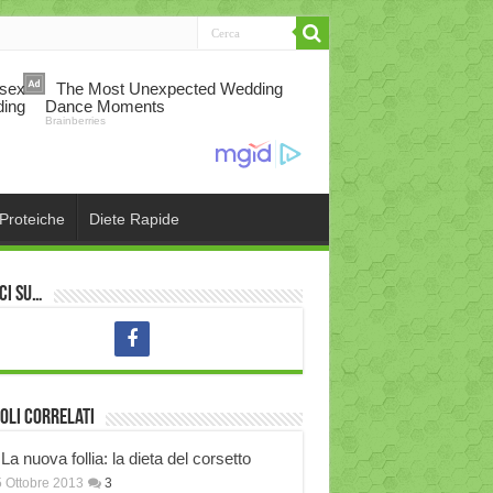
 Proteiche
Diete Rapide
ci su…
oli correlati
La nuova follia: la dieta del corsetto
 Ottobre 2013
3