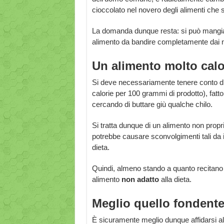
cioccolato nel novero degli alimenti che so
La domanda dunque resta: si può mangiare i
alimento da bandire completamente dai no
Un alimento molto calo
Si deve necessariamente tenere conto di un
calorie per 100 grammi di prodotto), fatt
cercando di buttare giù qualche chilo.
Si tratta dunque di un alimento non propr
potrebbe causare sconvolgimenti tali da 
dieta.
Quindi, almeno stando a quanto recitan
alimento
non adatto
alla dieta.
Meglio quello fondent
È sicuramente meglio dunque affidarsi all