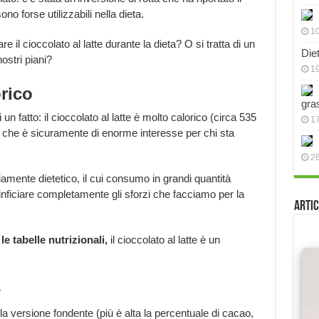
no forse utilizzabili nella dieta.
10
l cioccolato al latte durante la dieta? O si tratta di un
Die
stri piani?
19
rico
gra
 fatto: il cioccolato al latte è molto calorico (circa 535
17
o che è sicuramente di enorme interesse per chi sta
2
iamente dietetico, il cui consumo in grandi quantità
inficiare completamente gli sforzi che facciamo per la
Artic
o
le tabelle nutrizionali,
il cioccolato al latte è un
e
a versione fondente (più è alta la percentuale di cacao,