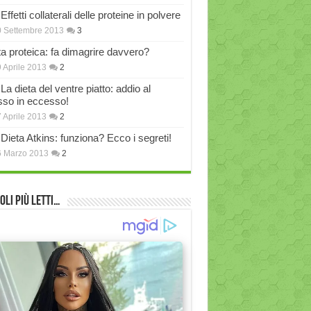
Effetti collaterali delle proteine in polvere
 Settembre 2013
3
ta proteica: fa dimagrire davvero?
 Aprile 2013
2
La dieta del ventre piatto: addio al
sso in eccesso!
 Aprile 2013
2
Dieta Atkins: funziona? Ecco i segreti!
6 Marzo 2013
2
oli più Letti…