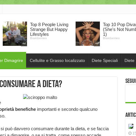
er Dimagrire
Cellulite e Grasso localizzato
Diete Speciali
Diete
Segui
ò consumare a dieta?
è
oprietà benefiche
importanti e secondo qualcuno
Artic
so.
 si può davvero consumare durante la dieta, e se faccia
15
arci a dimagrire, o se si tratta, come spesso accade,