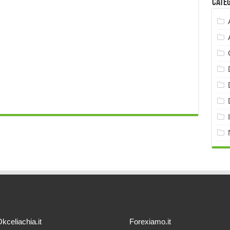
Cate
kceliachia.it
Forexiamo.it