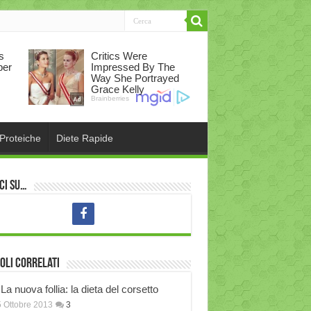
 Proteiche
Diete Rapide
ci su…
oli correlati
La nuova follia: la dieta del corsetto
 Ottobre 2013
3