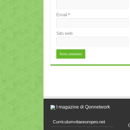
Email
*
Sito web
I magazine di Qonnetwork
Curriculumvitaeeuropeo.net
O