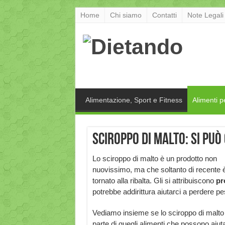
Home
Chi siamo
Contatti
Note Legali
Alimentazione, Sport e Fitness
Alimenti p
Sciroppo di malto: si pu
Lo sciroppo di malto è un prodotto non
nuovissimo, ma che soltanto di recente 
tornato alla ribalta. Gli si attribuiscono
pr
potrebbe addirittura aiutarci a perdere pe
Vediamo insieme se lo sciroppo di malto
parte di quegli alimenti che possono aiut