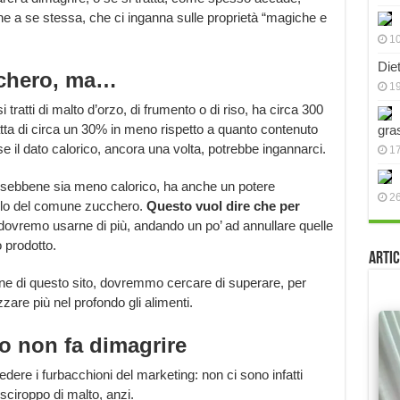
ne a se stessa, che ci inganna sulle proprietà “magiche e
10
Die
cchero, ma…
19
tratti di malto d’orzo, di frumento o di riso, ha circa 300
atta di circa un 30% in meno rispetto a quanto contenuto
gra
il dato calorico, ancora una volta, potrebbe ingannarci.
17
, sebbene sia meno calorico, ha anche un potere
2
uello del comune zucchero.
Questo vuol dire che per
 dovremo usarne di più, andando un po’ ad annullare quelle
 prodotto.
Artic
ne di questo sito, dovremmo cercare di superare, per
zzare più nel profondo gli alimenti.
to non fa dimagrire
edere i furbacchioni del marketing: non ci sono infatti
 sciroppo di malto, anzi.