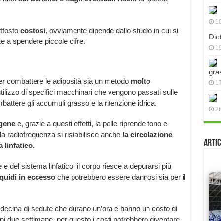
10
uttosto
costosi
, ovviamente dipende dallo studio in cui si
Die
ete a spendere piccole cifre.
19
gra
per combattere le adiposità sia un metodo
molto
17
’utilizzo di specifici macchinari che vengono passati sulle
battere gli accumuli grasso e la ritenzione idrica.
2
agene
e, grazie a questi effetti, la pelle riprende tono e
la radiofrequenza si ristabilisce anche
la circolazione
Artic
 linfatico.
e e del sistema linfatico, il corpo riesce a depurarsi più
iquidi in eccesso
che potrebbero essere dannosi sia per il
a decina di sedute che durano un’ora e hanno un costo di
i due settimane, per questo i costi potrebbero diventare