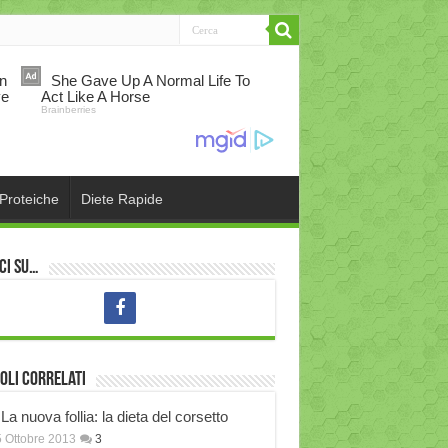
 Proteiche
Diete Rapide
ci su…
oli correlati
La nuova follia: la dieta del corsetto
 Ottobre 2013
3