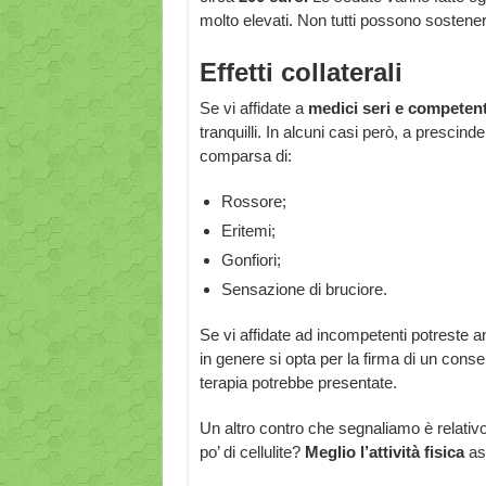
molto elevati. Non tutti possono sostener
Effetti collaterali
Se vi affidate a
medici seri e competent
tranquilli. In alcuni casi però, a prescind
comparsa di:
Rossore;
Eritemi;
Gonfiori;
Sensazione di bruciore.
Se vi affidate ad incompetenti potreste 
in genere si opta per la firma di un consens
terapia potrebbe presentate.
Un altro contro che segnaliamo è relativo
po’ di cellulite?
Meglio l’attività fisica
ass