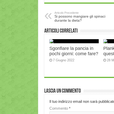
Articolo Precedente
Si possono mangiare gli spinaci
durante la dieta?
Articoli correlati
Sgonfiare la pancia in
Plank:
pochi giorni: come fare?
quest
7 Giugno 2022
28 M
Lascia un commento
Il tuo indirizzo email non sarà pubblicat
Commento
*