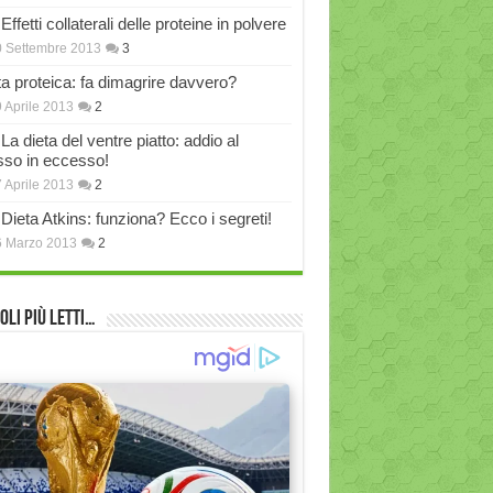
Effetti collaterali delle proteine in polvere
 Settembre 2013
3
ta proteica: fa dimagrire davvero?
 Aprile 2013
2
La dieta del ventre piatto: addio al
sso in eccesso!
 Aprile 2013
2
Dieta Atkins: funziona? Ecco i segreti!
6 Marzo 2013
2
oli più Letti…