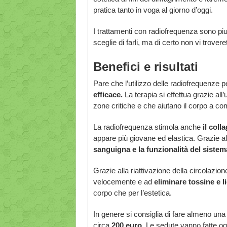
pratica tanto in voga al giorno d’oggi.
I trattamenti con radiofrequenza sono pi
sceglie di farli, ma di certo non vi trover
Benefici e risultati
Pare che l’utilizzo delle radiofrequenze 
efficace.
La terapia si effettua grazie all
zone critiche e che aiutano il corpo a com
La radiofrequenza stimola anche
il coll
appare più giovane ed elastica. Grazie al
sanguigna e la funzionalità del sistema
Grazie alla riattivazione della circolazion
velocemente e ad
eliminare tossine e l
corpo che per l’estetica.
In genere si consiglia di fare almeno un
circa
200 euro.
Le sedute vanno fatte ogn