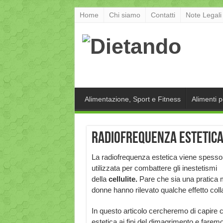
Home
Chi siamo
Contatti
Note Legali
Alimentazione, Sport e Fitness
Alimenti 
Radiofrequenza estetica
La radiofrequenza estetica viene spesso
utilizzata per combattere gli inestetismi
della
cellulite.
Pare che sia una pratica m
donne hanno rilevato qualche effetto colla
In questo articolo cercheremo di capire 
estetica ai fini del dimagrimento e farem