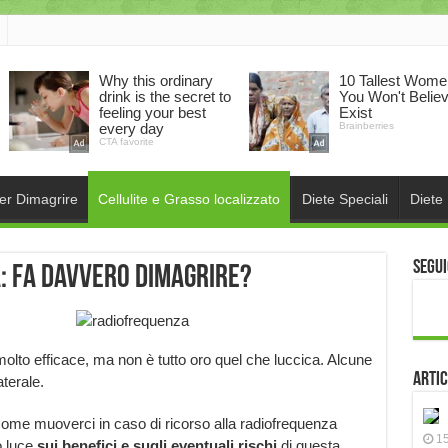
per Dimagrire
Cellulite e Grasso localizzato
Diete Speciali
Diete
Segui
: fa davvero dimagrire?
olto efficace, ma non è tutto oro quel che luccica. Alcune
Artic
terale.
come muoverci in caso di ricorso alla radiofrequenza
15
o luce
sui
benefici e sugli eventuali rischi
di questa