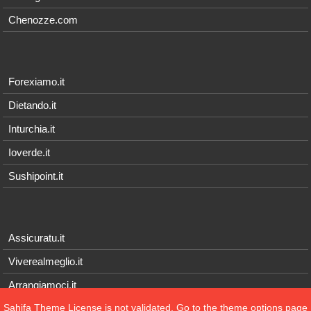
Chenozze.com
Forexiamo.it
Dietando.it
Inturchia.it
Ioverde.it
Sushipoint.it
Assicuratu.it
Viverealmeglio.it
Arrangiamoci.it
Sahifa Theme
License is not validated, Go to the theme options page
Tecnichef.it