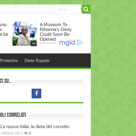
 Proteiche
Diete Rapide
ci su…
oli correlati
La nuova follia: la dieta del corsetto
 Ottobre 2013
3