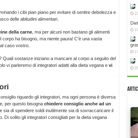
minando i cibi pian piano per evitare di sentire debolezza e
10
co delle abitudini alimentari.
Die
19
eine della carne
, ma per alcuni non bastano gli alimenti
 il corpo ha bisogno, ma niente paura! C’è una vasta
gra
al caso vostro.
17
o? Quali sostanze iniziano a mancare al corpo a seguito del
o vi parleremo di integratori adatti alla dieta vegana e
vi
2
ori
Artic
siglio riguardo gli integratori, ma ogni persona è diversa
e, per questo bisogna
chiedere consiglio anche ad un
e sia di spendere soldi inutilmente sia di sovraccaricare il
Di solito gli integratori consigliati per la dieta vegana