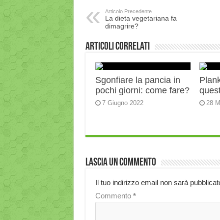
Articolo Precedente
La dieta vegetariana fa
dimagrire?
Articoli correlati
Sgonfiare la pancia in
Plank:
pochi giorni: come fare?
quest
7 Giugno 2022
28 M
Lascia un commento
Il tuo indirizzo email non sarà pubblicat
Commento
*