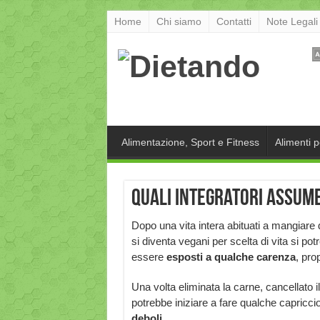
Home
Chi siamo
Contatti
Note Legali
Alimentazione, Sport e Fitness
Alimenti 
Quali integratori assume
Dopo una vita intera abituati a mangiare d
si diventa vegani per scelta di vita si pot
essere
esposti a qualche carenza
, pro
Una volta eliminata la carne, cancellato il 
potrebbe iniziare a fare qualche capriccio
deboli.