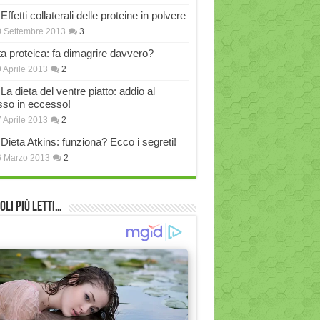
Effetti collaterali delle proteine in polvere
 Settembre 2013
3
ta proteica: fa dimagrire davvero?
 Aprile 2013
2
La dieta del ventre piatto: addio al
sso in eccesso!
 Aprile 2013
2
Dieta Atkins: funziona? Ecco i segreti!
6 Marzo 2013
2
oli più Letti…