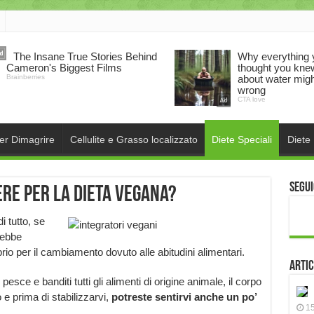
per Dimagrire
Cellulite e Grasso localizzato
Diete Speciali
Diete
Segui
re per la dieta vegana?
i tutto, se
rebbe
prio per il cambiamento dovuto alle abitudini alimentari.
Artic
pesce e banditi tutti gli alimenti di origine animale, il corpo
 e prima di stabilizzarvi,
potreste sentirvi anche un po’
15