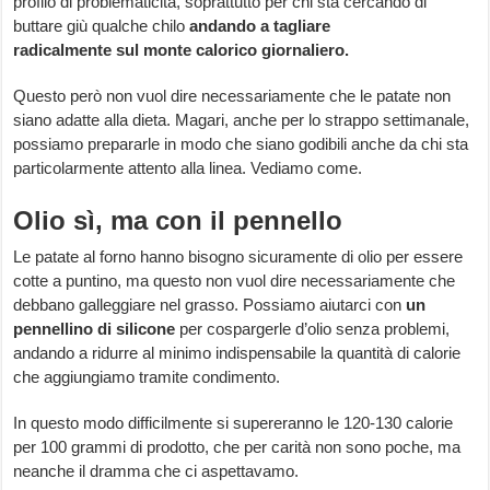
profilo di problematicità, soprattutto per chi sta cercando di
buttare giù qualche chilo
andando a tagliare
radicalmente sul monte calorico giornaliero.
Questo però non vuol dire necessariamente che le patate non
siano adatte alla dieta. Magari, anche per lo strappo settimanale,
possiamo prepararle in modo che siano godibili anche da chi sta
particolarmente attento alla linea. Vediamo come.
Olio sì, ma con il pennello
Le patate al forno hanno bisogno sicuramente di olio per essere
cotte a puntino, ma questo non vuol dire necessariamente che
debbano galleggiare nel grasso. Possiamo aiutarci con
un
pennellino di silicone
per cospargerle d’olio senza problemi,
andando a ridurre al minimo indispensabile la quantità di calorie
che aggiungiamo tramite condimento.
In questo modo difficilmente si supereranno le 120-130 calorie
per 100 grammi di prodotto, che per carità non sono poche, ma
neanche il dramma che ci aspettavamo.