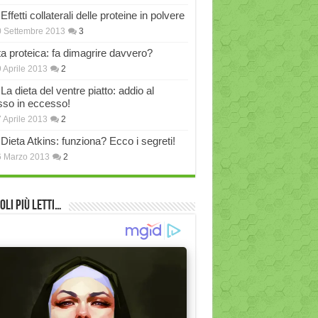
Effetti collaterali delle proteine in polvere
 Settembre 2013
3
ta proteica: fa dimagrire davvero?
 Aprile 2013
2
La dieta del ventre piatto: addio al
sso in eccesso!
 Aprile 2013
2
Dieta Atkins: funziona? Ecco i segreti!
6 Marzo 2013
2
oli più Letti…