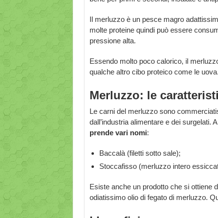
Il merluzzo è un pesce magro adattissimo
molte proteine quindi può essere consu
pressione alta.
Essendo molto poco calorico, il merluzzo
qualche altro cibo proteico come le uova
Merluzzo: le caratterist
Le carni del merluzzo sono commerciatis
dall’industria alimentare e dei surgelati.
prende vari nomi
:
Baccalà (filetti sotto sale);
Stoccafisso (merluzzo intero essiccat
Esiste anche un prodotto che si ottiene 
odiatissimo olio di fegato di merluzzo. 