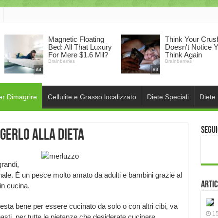
er Dimagrire
Cellulite e Grasso localizzato
Diete Speciali
Diete
Segui
gerlo alla dieta
grandi,
nale. È un pesce molto amato da adulti e bambini grazie al
Artic
in cucina.
presta bene per essere cucinato da solo o con altri cibi, va
15
asti, per tutte le pietanze che desiderate cucinare.