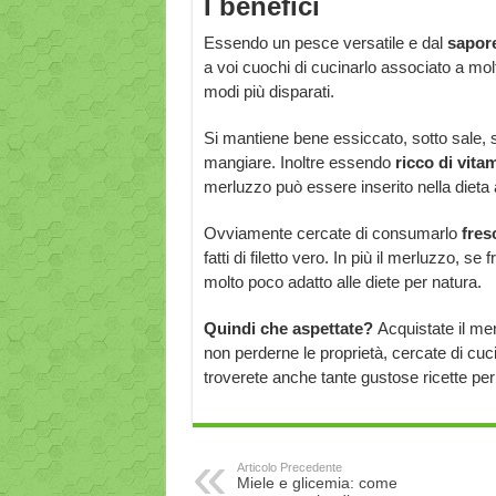
I benefici
Essendo un pesce versatile e dal
sapore
a voi cuochi di cucinarlo associato a mol
modi più disparati.
Si mantiene bene essiccato, sotto sale, 
mangiare. Inoltre essendo
ricco di vita
merluzzo può essere inserito nella dieta 
Ovviamente cercate di consumarlo
fres
fatti di filetto vero. In più il merluzzo, se
molto poco adatto alle diete per natura.
Quindi che aspettate?
Acquistate il mer
non perderne le proprietà, cercate di cu
troverete anche tante gustose ricette per
Articolo Precedente
Miele e glicemia: come