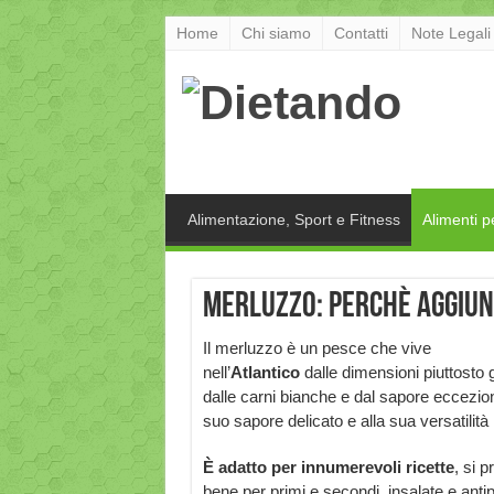
Home
Chi siamo
Contatti
Note Legali
Alimentazione, Sport e Fitness
Alimenti p
Merluzzo: perchè aggiun
Il merluzzo è un pesce che vive
nell’
Atlantico
dalle dimensioni piuttosto 
dalle carni bianche e dal sapore eccezio
suo sapore delicato e alla sua versatilità 
È adatto per innumerevoli ricette
, si 
bene per primi e secondi, insalate e antip