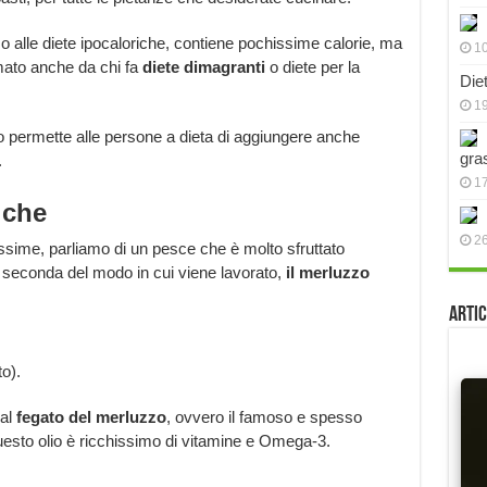
 alle diete ipocaloriche, contiene pochissime calorie, ma
10
mato anche da chi fa
diete dimagranti
o diete per la
Die
19
 permette alle persone a dieta di aggiungere anche
gra
.
17
iche
2
sime, parliamo di un pesce che è molto sfruttato
 A seconda del modo in cui viene lavorato,
il merluzzo
Artic
o).
dal
fegato del merluzzo
, ovvero il famoso e spesso
Questo olio è ricchissimo di vitamine e Omega-3.