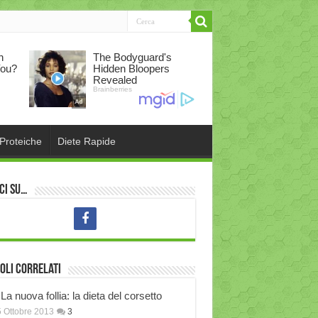
 Proteiche
Diete Rapide
ci su…
oli correlati
La nuova follia: la dieta del corsetto
 Ottobre 2013
3