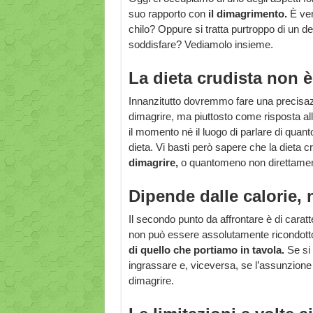
suo rapporto con
il
dimagrimento.
È ver
chilo? Oppure si tratta purtroppo di un 
soddisfare? Vediamolo insieme.
La dieta crudista non è
Innanzitutto dovremmo fare una precisazi
dimagrire, ma piuttosto come risposta al
il momento né il luogo di parlare di qu
dieta. Vi basti però sapere che la dieta c
dimagrire,
o quantomeno non direttamen
Dipende dalle calorie, 
Il secondo punto da affrontare è di caratte
non può essere assolutamente ricondott
di quello che portiamo in tavola.
Se si 
ingrassare e, viceversa, se l’assunzione 
dimagrire.