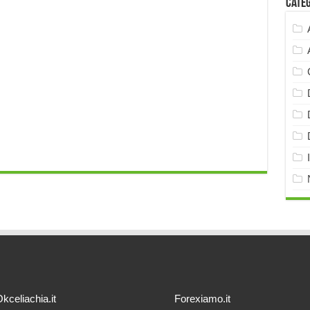
Cate
kceliachia.it
Forexiamo.it