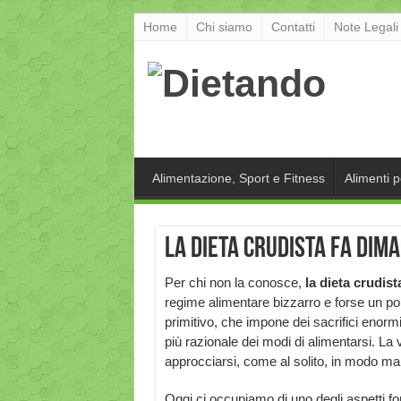
Home
Chi siamo
Contatti
Note Legali
Alimentazione, Sport e Fitness
Alimenti 
La dieta crudista fa dim
Per chi non la conosce,
la dieta crudist
regime alimentare bizzarro e forse un po
primitivo, che impone dei sacrifici enormi
più razionale dei modi di alimentarsi. La
approcciarsi, come al solito, in modo ma
Oggi ci occupiamo di uno degli aspetti for