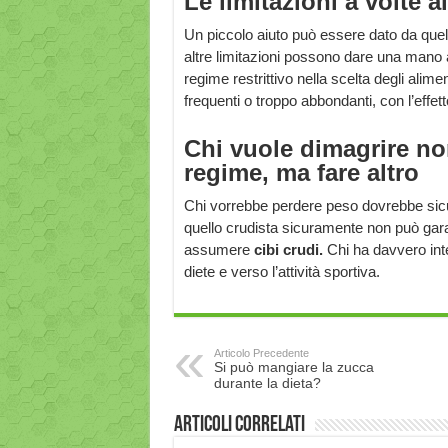
Le limitazioni a volte 
Un piccolo aiuto può essere dato da quell
altre limitazioni possono dare una mano
regime restrittivo nella scelta degli alime
frequenti o troppo abbondanti, con l’effet
Chi vuole dimagrire n
regime, ma fare altro
Chi vorrebbe perdere peso dovrebbe sicur
quello crudista sicuramente non può garan
assumere
cibi crudi.
Chi ha davvero inte
diete e verso l’attività sportiva.
Articolo Precedente
Si può mangiare la zucca
durante la dieta?
Articoli correlati