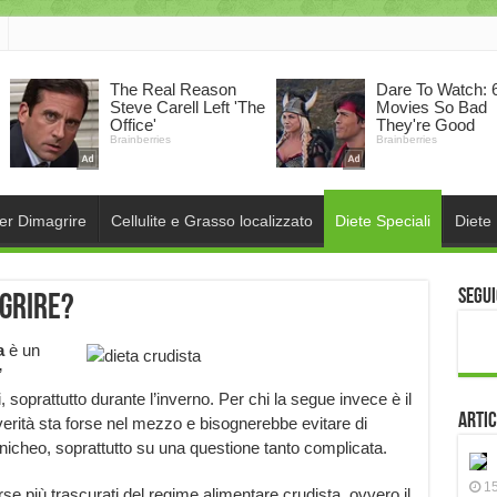
per Dimagrire
Cellulite e Grasso localizzato
Diete Speciali
Diete
Segui
agrire?
a
è un
’
, soprattutto durante l’inverno. Per chi la segue invece è il
Artic
 verità sta forse nel mezzo e bisognerebbe evitare di
nicheo, soprattutto su una questione tanto complicata.
15
se più trascurati del regime alimentare crudista, ovvero il