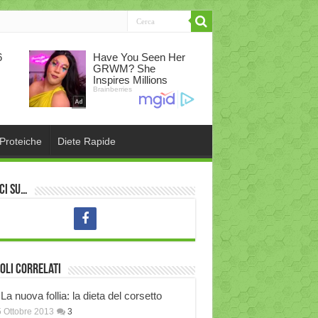
 Proteiche
Diete Rapide
ci su…
oli correlati
La nuova follia: la dieta del corsetto
 Ottobre 2013
3