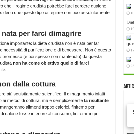
o che il regime crudista potrebbe farci perdere qualche
desiderio che questo tipo di regime non può assolutamente
10
Die
19
 nata per farci dimagrire
one importante: la dieta crudista non è nata per far
gra
le necessità di purificazione e di benessere. Non è questo
17
anto promesso (e poi spesso non mantenuto) da questa
rudista
non ha come obiettivo quello di farci
2
te.
non dalla cottura
Artic
re più squisitamente scientifico. Il dimagrimento infatti
o ai metodi di cottura, ma è semplicemente
la risultante
mangeranno alimenti troppo calorici, finiremo per
di calorie fosse inferiore al consumo, finiremmo per