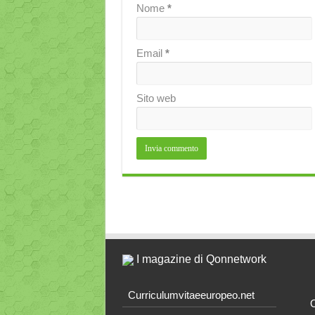
Nome
*
Email
*
Sito web
I magazine di Qonnetwork
Curriculumvitaeeuropeo.net
O