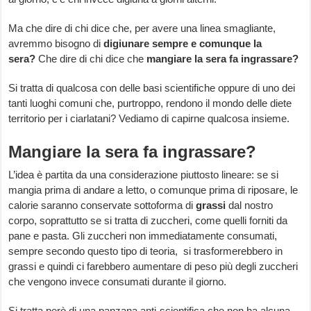
Ma che dire di chi dice che, per avere una linea smagliante,
avremmo bisogno di
digiunare sempre e comunque la
sera?
Che dire di chi dice che
mangiare la sera fa ingrassare?
Si tratta di qualcosa con delle basi scientifiche oppure di uno dei
tanti luoghi comuni che, purtroppo, rendono il mondo delle diete
territorio per i ciarlatani? Vediamo di capirne qualcosa insieme.
Mangiare la sera fa ingrassare?
L’idea è partita da una considerazione piuttosto lineare: se si
mangia prima di andare a letto, o comunque prima di riposare, le
calorie saranno conservate sottoforma di
grassi
dal nostro
corpo, soprattutto se si tratta di zuccheri, come quelli forniti da
pane e pasta. Gli zuccheri non immediatamente consumati,
sempre secondo questo tipo di teoria, si trasformerebbero in
grassi e quindi ci farebbero aumentare di peso più degli zuccheri
che vengono invece consumati durante il giorno.
Si tratta però di una panzana anti-scientifica che non ha alcuna