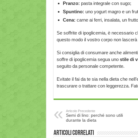
Pranzo:
pasta integrale con sugo;
Spuntino:
uno yogurt magro e un frut
Cena:
carne ai ferri, insalata, un frutto
Se soffrite di ipoglicemia, è necessario 
questo modo il vostro corpo non lascerà m
Si consiglia di consumare anche alimenti
soffre di ipoglicemia segua uno
stile di v
seguito da personale competente.
Evitate il fai da te sia nella dieta che ne
trascurare o trattare con leggerezza. Fat
Articolo Precedente
Semi di lino: perché sono utili
durante la dieta
Articoli correlati