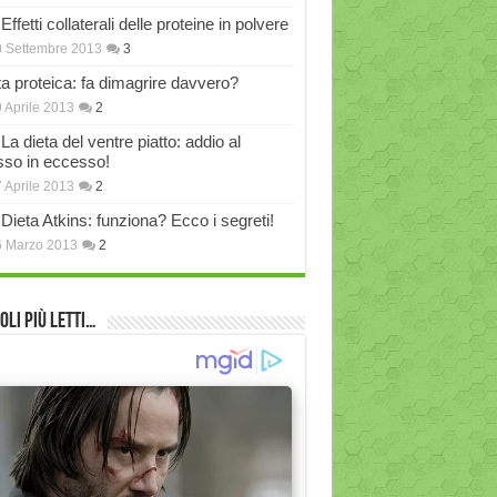
Effetti collaterali delle proteine in polvere
 Settembre 2013
3
ta proteica: fa dimagrire davvero?
 Aprile 2013
2
La dieta del ventre piatto: addio al
sso in eccesso!
 Aprile 2013
2
Dieta Atkins: funziona? Ecco i segreti!
6 Marzo 2013
2
oli più Letti…