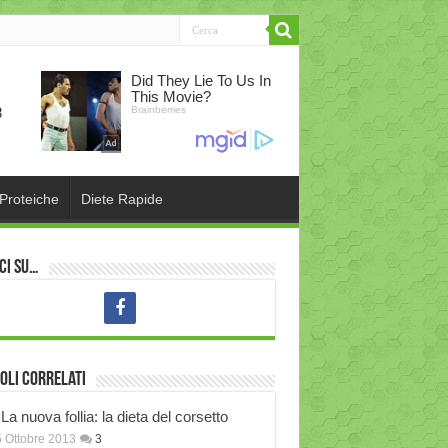
 Proteiche
Diete Rapide
ci su…
oli correlati
La nuova follia: la dieta del corsetto
 Ottobre 2013
3