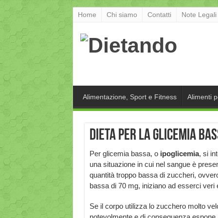
Home
Chi siamo
Contatti
Note Legali
Alimentazione, Sport e Fitness
Alimenti 
Dieta per la glicemia ba
Per glicemia bassa, o
ipoglicemia
, si i
una situazione in cui nel sangue è prese
quantità troppo bassa di zuccheri, ovvero
bassa di 70 mg, iniziano ad esserci veri e 
Se il corpo utilizza lo zucchero molto vel
notevolmente e di conseguenza espone l’o