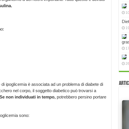
ulina.
10
Die
19
no:
gra
17
2
Artic
e di ipoglicemia è associata ad un problema di diabete di
chero nel corpo, il soggetto diabetico può trovarsi a
Se non individuati in tempo,
potrebbero persino portare
poglicemia sono: