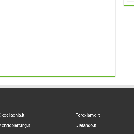
kceliachia.it
Forexiamo.it
ondopiercing.it
Dietando.it