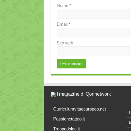
Nome
*
Email
*
Sito web
I magazine di Qonnetwork
Curriculumvitaeeuropeo.net
O
Passionetattoo.it
M
Troppodolce.it