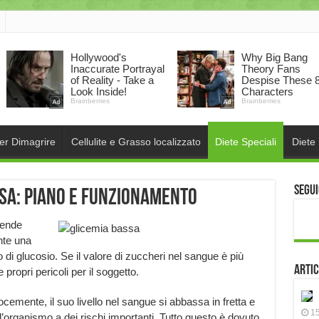
per Dimagrire
Cellulite e Grasso localizzato
Diete Speciali
Diete
Segui
ssa: piano e funzionamento
ntende
nte una
 di glucosio. Se il valore di zuccheri nel sangue è più
Artic
propri pericoli per il soggetto.
ocemente, il suo livello nel sangue si abbassa in fretta e
15
rganismo a dei rischi importanti. Tutto questo è dovuto