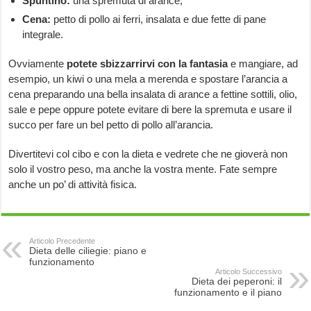
Spuntino:
una spremuta di arance;
Cena:
petto di pollo ai ferri, insalata e due fette di pane
integrale.
Ovviamente
potete sbizzarrirvi con la fantasia
e mangiare, ad
esempio, un kiwi o una mela a merenda e spostare l’arancia a
cena preparando una bella insalata di arance a fettine sottili, olio,
sale e pepe oppure potete evitare di bere la spremuta e usare il
succo per fare un bel petto di pollo all’arancia.
Divertitevi col cibo e con la dieta e vedrete che ne gioverà non
solo il vostro peso, ma anche la vostra mente. Fate sempre
anche un po’ di attività fisica.
Articolo Precedente
Dieta delle ciliegie: piano e
funzionamento
Articolo Successivo
Dieta dei peperoni: il
funzionamento e il piano