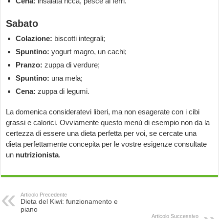
Cena:
insalata ricca, pesce ai ferri.
Sabato
Colazione:
biscotti integrali;
Spuntino:
yogurt magro, un cachi;
Pranzo:
zuppa di verdure;
Spuntino:
una mela;
Cena:
zuppa di legumi.
La domenica consideratevi liberi, ma non esagerate con i cibi
grassi e calorici. Ovviamente questo menù di esempio non da la
certezza di essere una dieta perfetta per voi, se cercate una
dieta perfettamente concepita per le vostre esigenze consultate
un
nutrizionista
.
Articolo Precedente
Dieta del Kiwi: funzionamento e
piano
Articolo Successivo