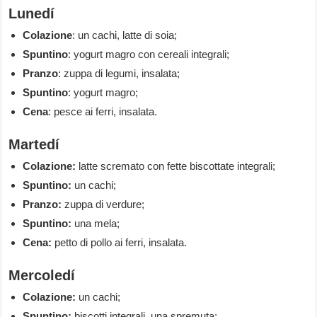
Lunedí
Colazione
: un cachi, latte di soia;
Spuntino
: yogurt magro con cereali integrali;
Pranzo
: zuppa di legumi, insalata;
Spuntino
: yogurt magro;
Cena
: pesce ai ferri, insalata.
Martedí
Colazione:
latte scremato con fette biscottate integrali;
Spuntino:
un cachi;
Pranzo:
zuppa di verdure;
Spuntino:
una mela;
Cena:
petto di pollo ai ferri, insalata.
Mercoledí
Colazione:
un cachi;
Spuntino:
biscotti integrali, una spremuta;