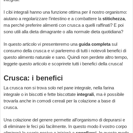
I cibi integrali hanno una funzione ottima per il nostro organismo:
aiutano a regolarizzare l’intestino e a combattere la
stitichezza
,
ma perché preferire alimenti con crusca a quelli raffinati? E poi
sono utili alla dieta dimagrante o alla normale dieta quotidiana?
In questo articolo vi presenteremo una
guida completa
sul
consumo della crusca e vi parleremo di tutti i notevoli benefici di
questo alimento naturale e sano. Quindi non perdete altro tempo,
leggete questo articolo e scoprirete tutti i benefici della crusca!
Crusca: i benefici
La crusca non si trova solo nel pane integrale, nella farina
integrale o in biscotti e fette biscottate
integrali
, ma è possibile
trovarla anche in comodi cereali per la colazione a base di
crusca.
Una colazione del genere permette all’organismo di depurarsi e
di eliminare le feci più facilmente. In questo modo il vostro corpo
eliminerà le scorie nocive e inizierà a
sgonfiarsi
. In questo modo