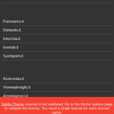
Forexiamo.it
Dietando.it
Inturchia.it
Ioverde.it
Sushipoint.it
Assicuratu.it
Viverealmeglio.it
Arrangiamoci.it
Sahifa Theme
License is not validated, Go to the theme options page
Tecnichef.it
to validate the license, You need a single license for each domain
name.