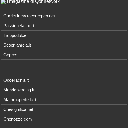
I magazine di Qonnetwork
Curriculumvitaeeuropeo.net
Passionetattoo.it
Troppodolce.it
Scoprilamela.it
Goprestiti.it
Okceliachia.it
Mondopiercing.it
Mammaperfetta.it
Chesignifica.net
Chenozze.com