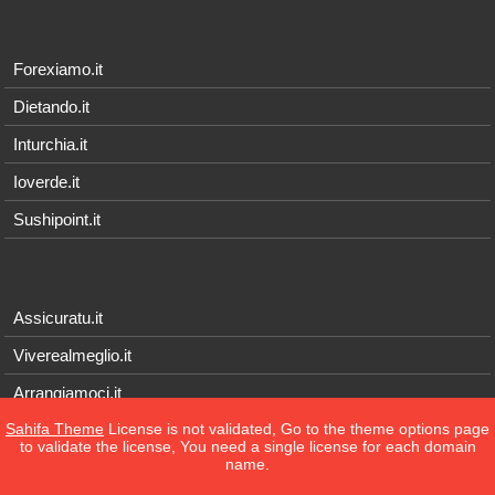
Forexiamo.it
Dietando.it
Inturchia.it
Ioverde.it
Sushipoint.it
Assicuratu.it
Viverealmeglio.it
Arrangiamoci.it
Sahifa Theme
License is not validated, Go to the theme options page
Tecnichef.it
to validate the license, You need a single license for each domain
name.