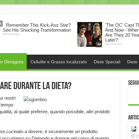
er Dimagrire
Cellulite e Grasso localizzato
Diete Speciali
Diete
Segui
are durante la dieta?
i nostri
l tempo
lità, al quale preferire, quando possibile, altri prodotti
Artic
o, se cucinato a dovere, è sicuramente un prodotto
15
 ci occupiamo su Dietando e dunque nel corso di questo