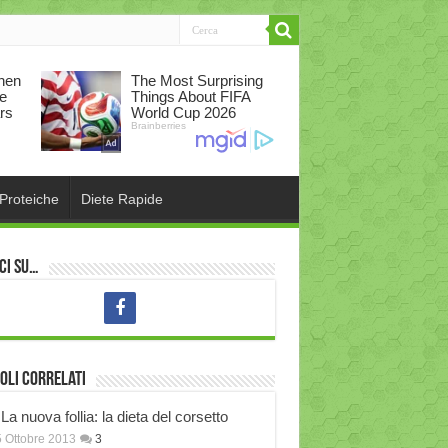
 Proteiche
Diete Rapide
ci su…
oli correlati
La nuova follia: la dieta del corsetto
 Ottobre 2013
3