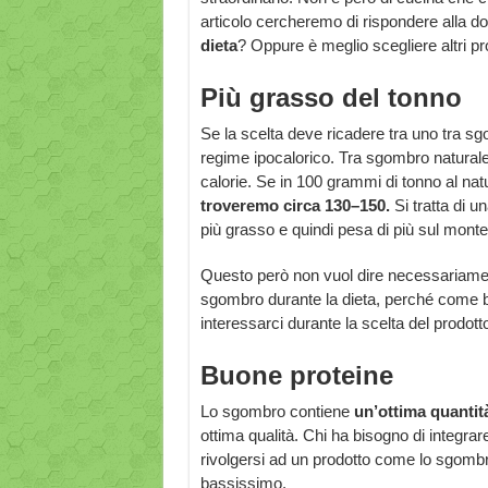
articolo cercheremo di rispondere alla 
dieta
? Oppure è meglio scegliere altri pr
Più grasso del tonno
Se la scelta deve ricadere tra uno tra s
regime ipocalorico. Tra sgombro naturale 
calorie. Se in 100 grammi di tonno al natu
troveremo circa 130–150.
Si tratta di u
più grasso e quindi pesa di più sul monte 
Questo però non vuol dire necessariame
sgombro durante la dieta, perché come 
interessarci durante la scelta del prodott
Buone proteine
Lo sgombro contiene
un’ottima quantit
ottima qualità. Chi ha bisogno di integrar
rivolgersi ad un prodotto come lo sgombro
bassissimo.