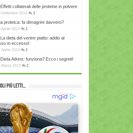
Effetti collaterali delle proteine in polvere
 Settembre 2013
3
ta proteica: fa dimagrire davvero?
 Aprile 2013
2
La dieta del ventre piatto: addio al
sso in eccesso!
 Aprile 2013
2
Dieta Atkins: funziona? Ecco i segreti!
6 Marzo 2013
2
oli più Letti…