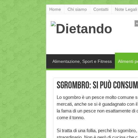
Home
Chi siamo
Contatti
Note Legali
Alimentazione, Sport e Fitness
Alimenti p
Sgrombro: si può consum
Lo sgombro è un pesce molto comune su
mercati, anche se si è guadagnato con i
la fama di un pesce non esattamente di qua
come il tonno.
Si tratta di una follia, perché lo sgombr
straordinario. Non è però di cucina che