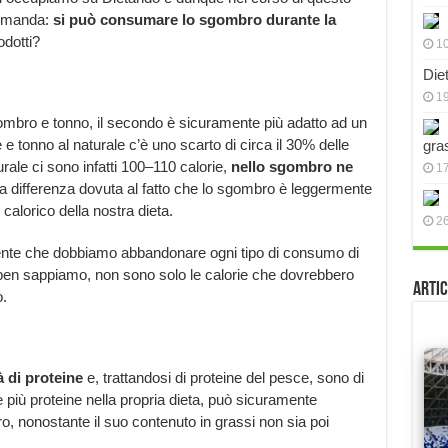
domanda:
si può consumare lo sgombro durante la
odotti?
10
Die
19
gombro e tonno, il secondo è sicuramente più adatto ad un
e tonno al naturale c’è uno scarto di circa il 30% delle
gra
rale ci sono infatti 100–110 calorie,
nello sgombro ne
17
na differenza dovuta al fatto che lo sgombro è leggermente
calorico della nostra dieta.
2
nte che dobbiamo abbandonare ogni tipo di consumo di
ben sappiamo, non sono solo le calorie che dovrebbero
Artic
o.
à di proteine
e, trattandosi di proteine del pesce, sono di
e più proteine nella propria dieta, può sicuramente
, nonostante il suo contenuto in grassi non sia poi