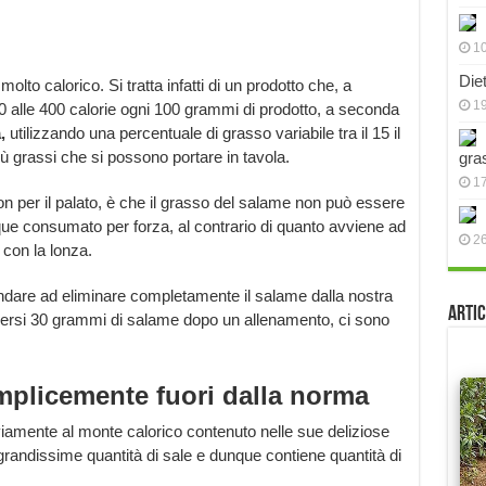
10
Die
olto calorico. Si tratta infatti di un prodotto che, a
19
0 alle 400 calorie ogni 100 grammi di prodotto, a seconda
,
utilizzando una percentuale di grasso variabile tra il 15 il
ù grassi che si possono portare in tavola.
gra
17
n per il palato, è che il grasso del salame non può essere
ue consumato per forza, al contrario di quanto avviene ad
2
 con la lonza.
ndare ad eliminare completamente il salame dalla nostra
Artic
ersi 30 grammi di salame dopo un allenamento, ci sono
mplicemente fuori dalla norma
viamente al monte calorico contenuto nelle sue deliziose
n grandissime quantità di sale e dunque contiene quantità di