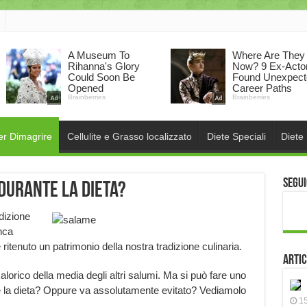
er Dimagrire
Cellulite e Grasso localizzato
Diete Speciali
Diete
Segui
durante la dieta?
adizione
anca
itenuto un patrimonio della nostra tradizione culinaria.
Artic
lorico della media degli altri salumi. Ma si può fare uno
e la dieta? Oppure va assolutamente evitato? Vediamolo
15