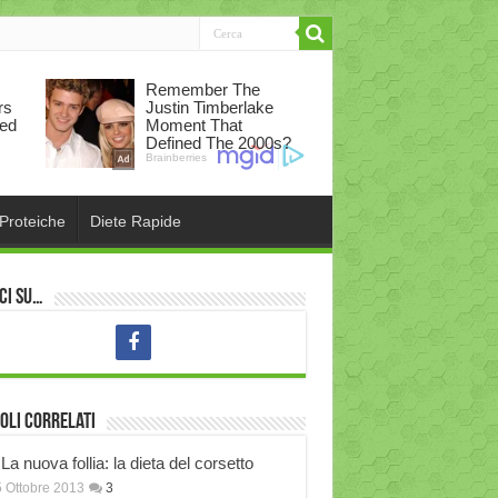
 Proteiche
Diete Rapide
ci su…
oli correlati
La nuova follia: la dieta del corsetto
 Ottobre 2013
3