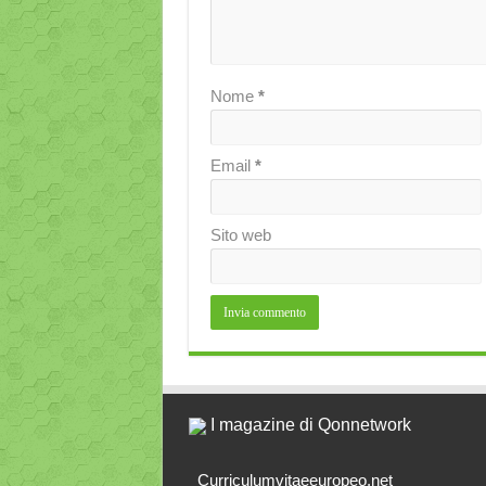
Nome
*
Email
*
Sito web
I magazine di Qonnetwork
Curriculumvitaeeuropeo.net