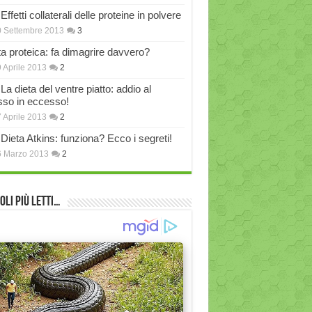
Effetti collaterali delle proteine in polvere
 Settembre 2013
3
ta proteica: fa dimagrire davvero?
 Aprile 2013
2
La dieta del ventre piatto: addio al
sso in eccesso!
 Aprile 2013
2
Dieta Atkins: funziona? Ecco i segreti!
6 Marzo 2013
2
oli più Letti…