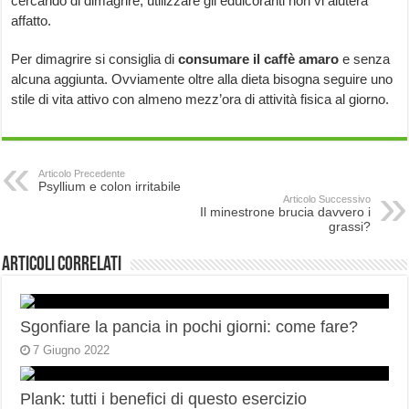
cercando di dimagrire, utilizzare gli edulcoranti non vi aiuterà
affatto.
Per dimagrire si consiglia di
consumare il caffè amaro
e senza
alcuna aggiunta. Ovviamente oltre alla dieta bisogna seguire uno
stile di vita attivo con almeno mezz’ora di attività fisica al giorno.
Articolo Precedente
Psyllium e colon irritabile
Articolo Successivo
Il minestrone brucia davvero i
grassi?
Articoli correlati
Sgonfiare la pancia in pochi giorni: come fare?
7 Giugno 2022
Plank: tutti i benefici di questo esercizio