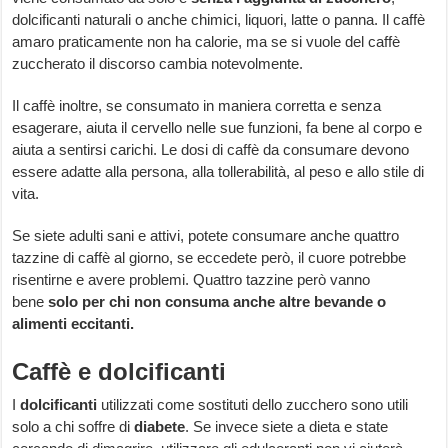
dolcificanti naturali o anche chimici, liquori, latte o panna. Il caffè
amaro praticamente non ha calorie, ma se si vuole del caffè
zuccherato il discorso cambia notevolmente.
Il caffè inoltre, se consumato in maniera corretta e senza
esagerare, aiuta il cervello nelle sue funzioni, fa bene al corpo e
aiuta a sentirsi carichi. Le dosi di caffè da consumare devono
essere adatte alla persona, alla tollerabilità, al peso e allo stile di
vita.
Se siete adulti sani e attivi, potete consumare anche quattro
tazzine di caffè al giorno, se eccedete però, il cuore potrebbe
risentirne e avere problemi. Quattro tazzine però vanno
bene
solo per chi non consuma anche altre bevande o
alimenti eccitanti.
Caffè e dolcificanti
I
dolcificanti
utilizzati come sostituti dello zucchero sono utili
solo a chi soffre di
diabete
. Se invece siete a dieta e state