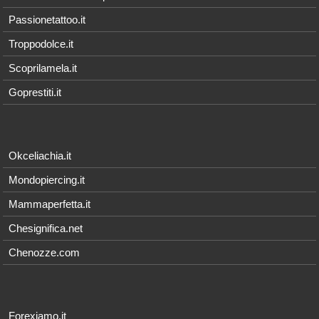
Passionetattoo.it
Troppodolce.it
Scoprilamela.it
Goprestiti.it
Okceliachia.it
Mondopiercing.it
Mammaperfetta.it
Chesignifica.net
Chenozze.com
Forexiamo.it