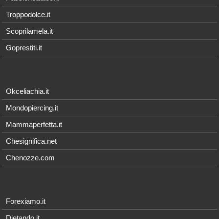
Troppodolce.it
Scoprilamela.it
Goprestiti.it
Okceliachia.it
Mondopiercing.it
Mammaperfetta.it
Chesignifica.net
Chenozze.com
Forexiamo.it
Dietando.it