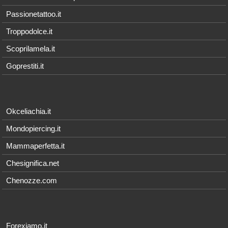
Passionetattoo.it
Troppodolce.it
Scoprilamela.it
Goprestiti.it
Okceliachia.it
Mondopiercing.it
Mammaperfetta.it
Chesignifica.net
Chenozze.com
Forexiamo.it