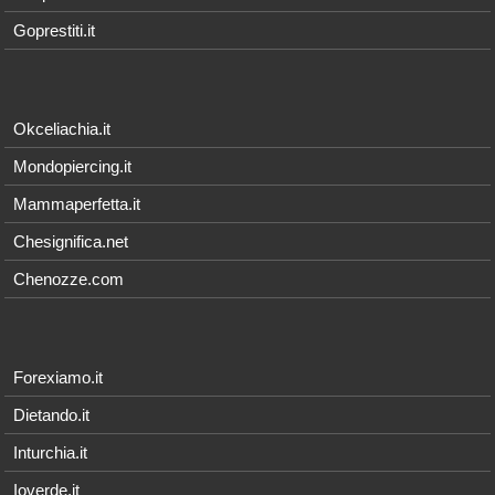
Goprestiti.it
Okceliachia.it
Mondopiercing.it
Mammaperfetta.it
Chesignifica.net
Chenozze.com
Forexiamo.it
Dietando.it
Inturchia.it
Ioverde.it