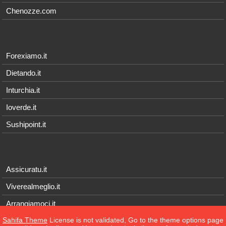
Chenozze.com
Forexiamo.it
Dietando.it
Inturchia.it
Ioverde.it
Sushipoint.it
Assicuratu.it
Viverealmeglio.it
Arrangiamoci.it
Sahifa Theme
License is not validated, Go to the theme options page
Tecnichef.it