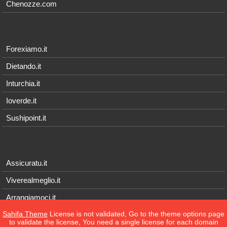
Chenozze.com
Forexiamo.it
Dietando.it
Inturchia.it
Ioverde.it
Sushipoint.it
Assicuratu.it
Viverealmeglio.it
Arrangiamoci.it
Sahifa Theme
License is not validated, Go to the theme options page
Tecnichef.it
to validate the license, You need a single license for each domain