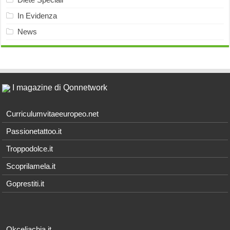
In Evidenza
News
I magazine di Qonnetwork
Curriculumvitaeeuropeo.net
Passionetattoo.it
Troppodolce.it
Scoprilamela.it
Goprestiti.it
Okceliachia.it