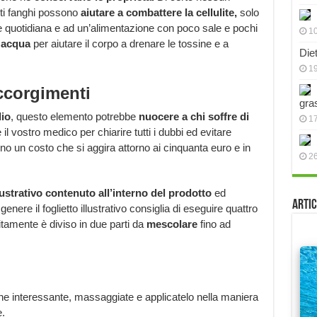
ti fanghi possono
aiutare a combattere la cellulite,
solo
a e quotidiana e ad un’alimentazione con poco sale e pochi
10
 acqua
per aiutare il corpo a drenare le tossine e a
Die
19
ccorgimenti
gra
dio
, questo elemento potrebbe
nuocere a chi soffre di
17
il vostro medico per chiarire tutti i dubbi ed evitare
hanno un costo che si aggira attorno ai cinquanta euro e in
2
lustrativo contenuto all’interno del prodotto
ed
Artic
enere il foglietto illustrativo consiglia di eseguire quattro
itamente è diviso in due parti da
mescolare
fino ad
ne interessante, massaggiate e applicatelo nella maniera
.