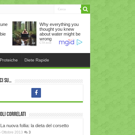
 Proteiche
Diete Rapide
ci su…
oli correlati
La nuova follia: la dieta del corsetto
 Ottobre 2013
3