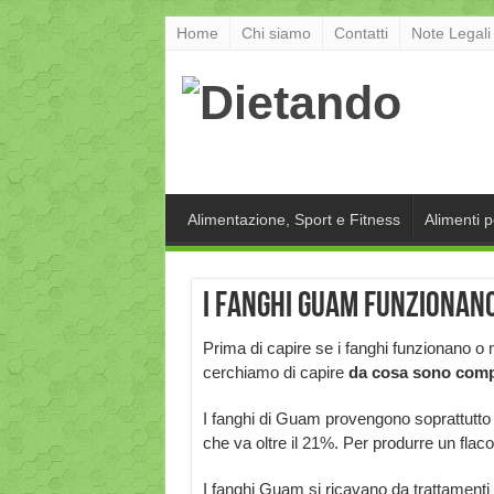
Home
Chi siamo
Contatti
Note Legali
Alimentazione, Sport e Fitness
Alimenti 
I fanghi Guam funzionan
Prima di capire se i fanghi funzionano o
cerchiamo di capire
da cosa sono comp
I fanghi di Guam provengono soprattutto 
che va oltre il 21%. Per produrre un flac
I fanghi Guam si ricavano da trattament