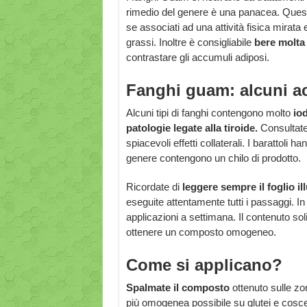
rimedio del genere è una panacea. Ques
se associati ad una attività fisica mirat
grassi. Inoltre è consigliabile
bere molta
contrastare gli accumuli adiposi.
Fanghi guam: alcuni a
Alcuni tipi di fanghi contengono molto
io
patologie legate alla tiroide.
Consultate 
spiacevoli effetti collaterali. I barattoli 
genere contengono un chilo di prodotto.
Ricordate di
leggere sempre il foglio il
eseguite attentamente tutti i passaggi. In g
applicazioni a settimana. Il contenuto sol
ottenere un composto omogeneo.
Come si applicano?
Spalmate il composto
ottenuto sulle zo
più omogenea possibile su glutei e cosce