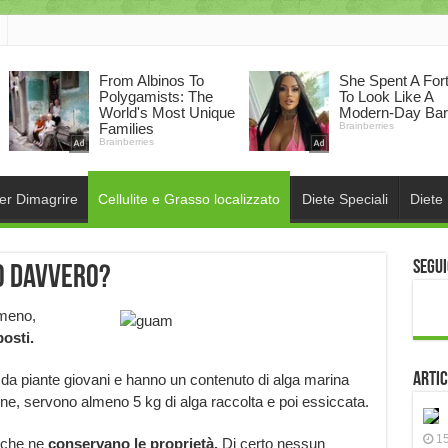
per Dimagrire
Cellulite e Grasso localizzato
Diete Speciali
Diete
Segui
o davvero?
 meno,
osti.
Artic
da piante giovani e hanno un contenuto di alga marina
one, servono almeno 5 kg di alga raccolta e poi essiccata.
15
i che ne
conservano le proprietà.
Di certo nessun