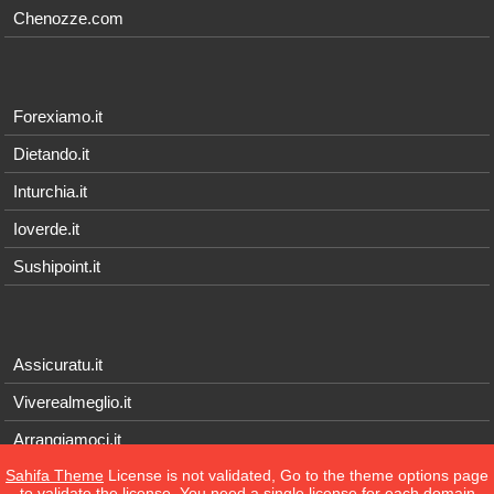
Chenozze.com
Forexiamo.it
Dietando.it
Inturchia.it
Ioverde.it
Sushipoint.it
Assicuratu.it
Viverealmeglio.it
Arrangiamoci.it
Sahifa Theme
License is not validated, Go to the theme options page
Tecnichef.it
to validate the license, You need a single license for each domain